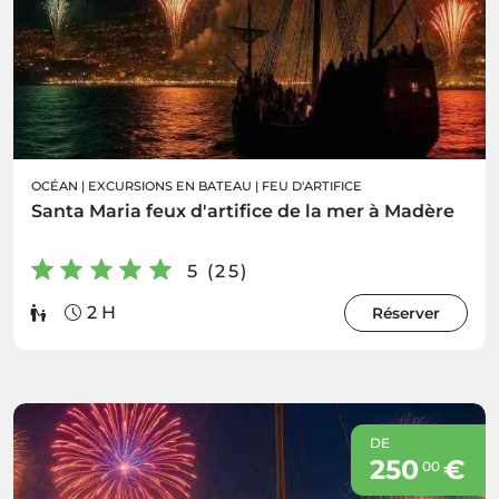
OCÉAN
|
EXCURSIONS EN BATEAU
|
FEU D'ARTIFICE
Santa Maria feux d'artifice de la mer à Madère
5 (25)
2 H
Réserver
DE
250
€
00