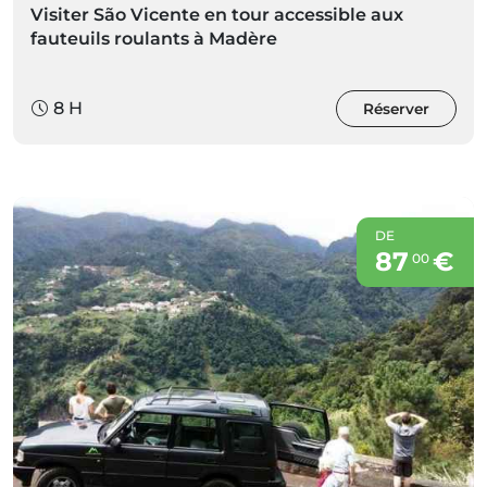
Visiter São Vicente en tour accessible aux
fauteuils roulants à Madère
8 H
Réserver
DE
87
€
00