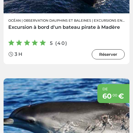
OCÉAN
|
OBSERVATION DAUPHINS ET BALEINES
|
EXCURSIONS EN BATEAU
Excursion à bord d'un bateau pirate à Madère
5 (40)
3 H
Réserver
DE
60
€
00