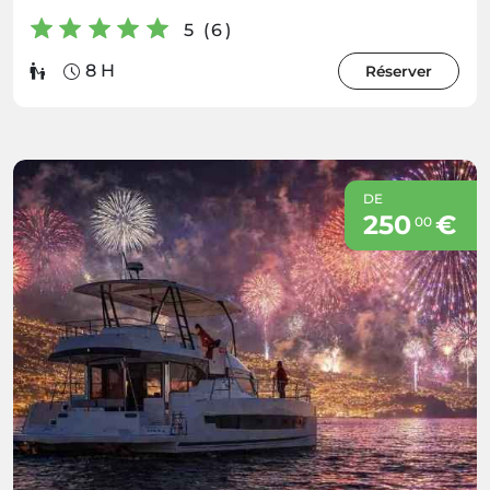
5 (6)
8 H
Réserver
DE
250
€
00