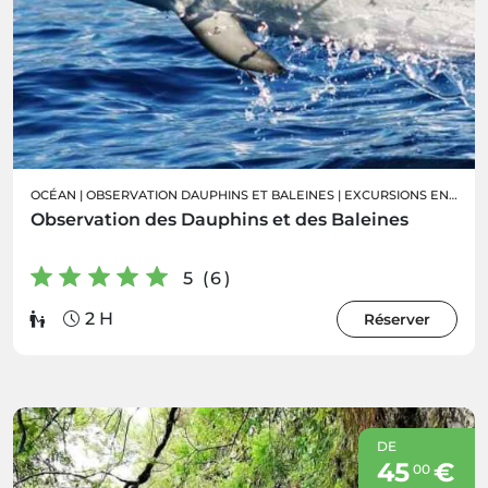
OCÉAN
|
OBSERVATION DAUPHINS ET BALEINES
|
EXCURSIONS EN BATEAU
Observation des Dauphins et des Baleines
5 (6)
2 H
Réserver
DE
45
€
00