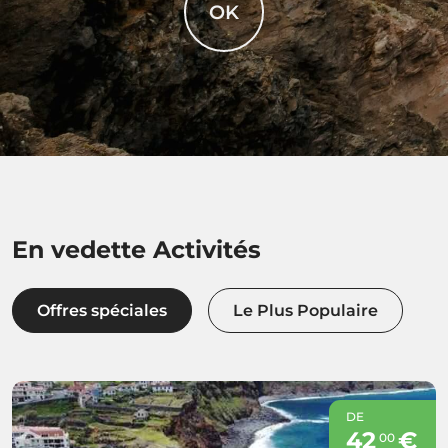
OK
En vedette Activités
Offres spéciales
Le Plus Populaire
DE
42
€
00