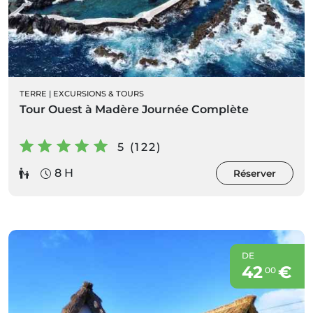
TERRE
|
EXCURSIONS & TOURS
Tour Ouest à Madère Journée Complète
5 (122)
8 H
Réserver
DE
42
€
00