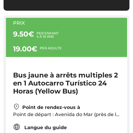
PRIX
9.50€
PER ENFANT
4 À 10 ANS
19.00€
PER ADULTE
Bus jaune à arrêts multiples 2
en 1 Autocarro Turístico 24
Horas (Yellow Bus)
Point de rendez-vous à
Point de départ : Avenida do Mar (près de la Marina) Départs toutes les 35 minutes. Vous pouvez descendre et monter à n'importe quel arrêt tout au long du circuit !
Langue du guide