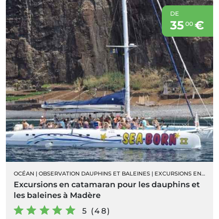
DE
35
€
00
OCÉAN
|
OBSERVATION DAUPHINS ET BALEINES
|
EXCURSIONS EN BATEAU
Excursions en catamaran pour les dauphins et
les baleines à Madère
5 (48)