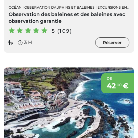
OCÉAN
|
OBSERVATION DAUPHINS ET BALEINES
|
EXCURSIONS EN BATEAU
Observation des baleines et des baleines avec
observation garantie
5 (109)
3 H
Réserver
DE
42
€
00