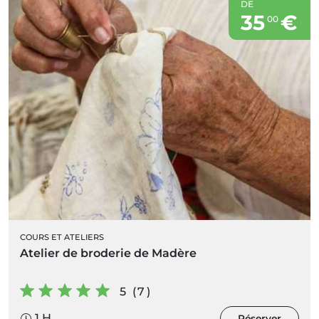
DE
35
€
00
COURS ET ATELIERS
Atelier de broderie de Madère
5 (7)
1 H
Réserver