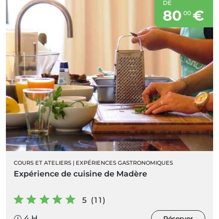
DE
80
€
00
COURS ET ATELIERS
|
EXPÉRIENCES GASTRONOMIQUES
Expérience de cuisine de Madère
5 (11)
4 H
Réserver