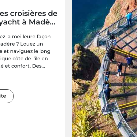
es croisières de
 yacht à Madère
ns romantiques,
z la meilleure façon
es et pour
Madère ? Louez un
e et naviguez le long
ique côte de l’île en
té et confort. Des
romantiques aux
légantes en groupe,
nces en yacht vous
 moments inoubliables
ite
réserver avec
t.