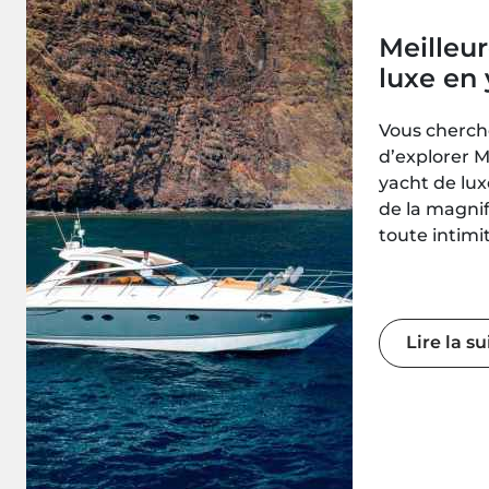
Meilleur
luxe en
– Optio
Vous cherche
familial
d’explorer 
groupes
yacht de lux
de la magnif
toute intimi
escapades 
aventures é
ces expérie
offrent des
Lire la su
en mer — à 
Madeira.Bes