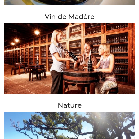
+ Info »»
Vin de Madère
+ Info »»
Nature