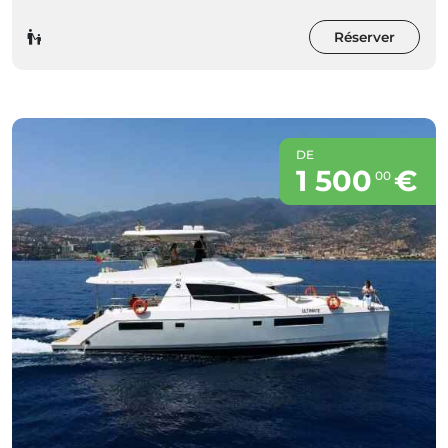
Réserver
DE
1 500
€
00