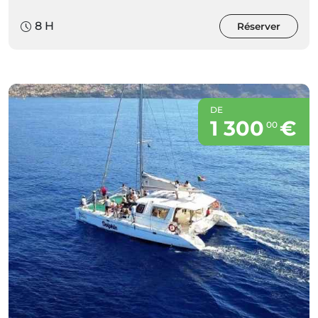
8 H
Réserver
DE
1 300
€
00