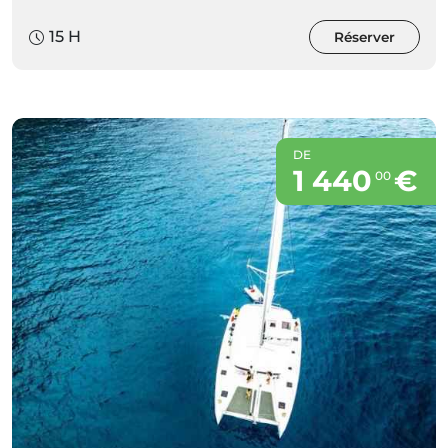
15 H
Réserver
DE
1 440
€
00