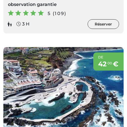
observation garantie
5 (109)
3 H
Réserver
DE
42
€
00