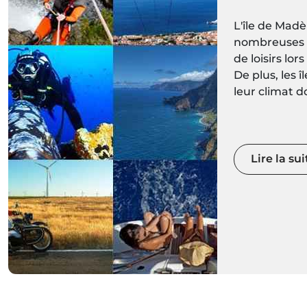
L'île de Mad
nombreuses a
de loisirs lors
De plus, les 
leur climat d
l'année, leur 
paysages maj
montagnes sp
des espaces 
Lire la sui
diversifiés e
pourrez chois
calme, ou rév
avec des spo