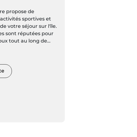
ère propose de
ctivités sportives et
 de votre séjour sur l'île.
îles sont réputées pour
oux tout au long de
nature rare, leurs
estueux et leurs
ectaculaires. Avec
naturels aussi
te
t magnifiques, vous
ir une activité plus
eiller votre adrénaline
rts extrêmes.