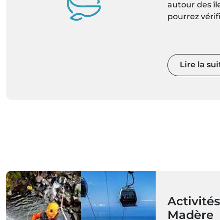
autour des î
pourrez vérif
météorologiqu
dernières pré
météorologi
localité mise
Lire la sui
Activités
Madère