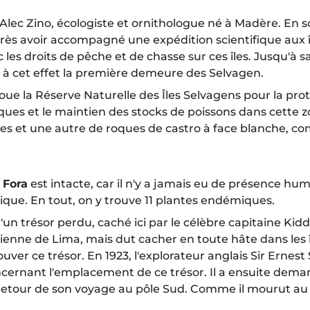
 Alec Zino, écologiste et ornithologue né à Madère. En 
Après avoir accompagné une expédition scientifique aux 
 les droits de pêche et de chasse sur ces îles. Jusqu'à s
t à cet effet la première demeure des Selvagen.
oue la Réserve Naturelle des Îles Selvagens pour la pro
niques et le maintien des stocks de poissons dans cette
s et une autre de roques de castro à face blanche, comp
 Fora
est intacte, car il n'y a jamais eu de présence hum
ique. En tout, on y trouve 11 plantes endémiques.
un trésor perdu, caché ici par le célèbre capitaine Kidd
enne de Lima, mais dut cacher en toute hâte dans les îl
ver ce trésor. En 1923, l'explorateur anglais Sir Ernest 
ncernant l'emplacement de ce trésor. Il a ensuite deman
tour de son voyage au pôle Sud. Comme il mourut au cours