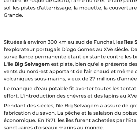
cendré, le roque de castro, l'âme noire et le rare pétr
sol, les pistes d'atterrissage, la mouette, la couvertu
Grande.
Situées à environ 300 km au sud de Funchal, les
îles
l'explorateur portugais Diogo Gomes au XVe siècle. Dan
surveillance permanente étant existante contre les b
L'île
Big Selvagem
est plate, bien qu'elle présente de
vents du nord-est apportant de l'air chaud et même 
volcaniques sous-marins, vieux de 27 millions d'anné
Le manque d'eau potable fit avorter toutes les tentativ
effort. L'introduction des chèvres et des lapins au XVe
Pendant des siècles, l'île Big Selvagem a assuré de gro
fabrication du savon. La pêche et la salaison du pois
économique. En 1971, les îles furent achetées par l'Éta
sanctuaires d'oiseaux marins au monde.