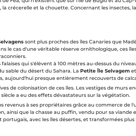
el de Fea, qui n'existent que sur l'île de Bugio et au C
re, la crécerelle et la chouette. Concernant les insecte
 Selvagens
sont plus proches des îles Canaries que Madèr
s le cas d'une véritable réserve ornithologique, ces île
raconniers.
s falaises qui s'élèvent à 100 mètres au-dessus du nivea
du sable du désert du Sahara. La
Petite Île Selvagem
et 
es, aujourd'hui presque entièrement recouverts de calc
es de colonisation de ces îles. Les vestiges de murs enco
 siècle a eu des effets dévastateurs sur la végétation.
s revenus à ses propriétaires grâce au commerce de l'urz
son, ainsi que la chasse au puffin, vendu pour sa vian
t portugais, avec les îles désertes, et transformées plus