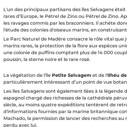
L'un des principaux partisans des îles Selvagens était
rares d’Europe, le Pétrel de Zino ou Pétrel de Zino. 
les ravages commis par les braconniers. Il achète donc
l'étude des colonies d'oiseaux marins, en construisan
Le Parc Naturel de Madère consacre le rôle vital que j
marins rares, la protection de la flore aux espèces u
une colonie de puffins comptant plus de 14 000 couple
poussin, la sterne noire et le rare rosé.
La végétation de l'île
Petite Selvagem
et de l'
Ilhéu de
particulièrement intéressant d’un point de vue botan
Les îles Selvagens sont également liées à la légende d'
espagnol chargé des richesses de la cathédrale péruvi
siècle, au moins quatre expéditions tentèrent de retrou
d'informations fournies par la marine britannique co
Machado, la permission de lancer des recherches au re
perdu avec lui.