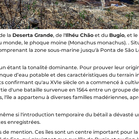
de la
Deserta Grande
, de l'
Ilhéu Chão
et du
Bugio
, et l
 au monde, le phoque moine (Monachus monachus). . Sit
es comprenant la zone sous-marine jusqu'à Ponta de São
brun étant la tonalité dominante. Pour prouver leur orig
anque d’eau potable et des caractéristiques du terrain i
nts confirmant qu'au XVIe siècle on a commencé à cultiv
ait partie d'une bataille survenue en 1564 entre un group
les, l'île a appartenu à diverses familles madériennes, ap
e si l'introduction temporaire du bétail a dévasté une 
tes enregistrées.
e mention. Ces îles sont un centre important pour la ni