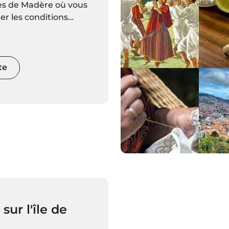
les de Madère où vous
ier les conditions
es en direct et les
visions
ques pour chaque
s à jour régulièrement.
te
 sur l'île de