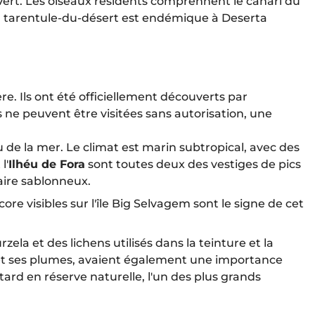
ap-Vert. Les oiseaux résidents comprennent le canari du
s, la tarentule-du-désert est endémique à Deserta
e. Ils ont été officiellement découverts par
s ne peuvent être visitées sans autorisation, une
u de la mer. Le climat est marin subtropical, avec des
l'
Ilhéu de Fora
sont toutes deux des vestiges de pics
aire sablonneux.
re visibles sur l'île Big Selvagem sont le signe de cet
ela et des lichens utilisés dans la teinture et la
de et ses plumes, avaient également une importance
 tard en réserve naturelle, l'un des plus grands