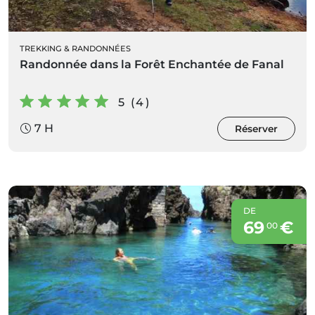
TREKKING & RANDONNÉES
Randonnée dans la Forêt Enchantée de Fanal
5 (4)
7 H
Réserver
DE
69
€
00