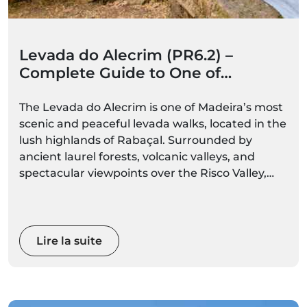
Levada do Alecrim (PR6.2) –
Complete Guide to One of
Madeira’s Hidden Waterfall Trails
The Levada do Alecrim is one of Madeira’s most
scenic and peaceful levada walks, located in the
lush highlands of Rabaçal. Surrounded by
ancient laurel forests, volcanic valleys, and
spectacular viewpoints over the Risco Valley,
this hike leads to the beautiful Lagoa do Vento
waterfall lagoon.
Less crowded than some of Madeira’s famous
Lire la suite
levada trails, this walk offers a perfect
combination of nature, waterfalls, and
panoramic landscapes. Whether you’re a casual
walker or a passionate hiker, Levada do Alecrim