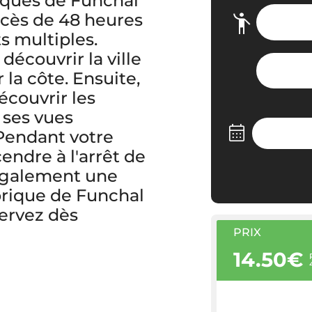
tiques de Funchal
ccès de 48 heures
ts multiples.
écouvrir la ville
la côte. Ensuite,
écouvrir les
 ses vues
 Pendant votre
ndre à l'arrêt de
 également une
torique de Funchal
servez dès
PRIX
14.50€