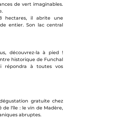
ances de vert imaginables.
e.
8 hectares, il abrite une
de entier. Son lac central
s, découvrez-la à pied !
entre historique de Funchal
i répondra à toutes vos
dégustation gratuite chez
de l'île : le vin de Madère,
lcaniques abruptes.