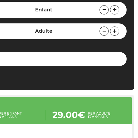
Enfant
Adulte
29.00€
PER ENFANT
PER ADULTE
4 À 12 ANS
13 À 99 ANS