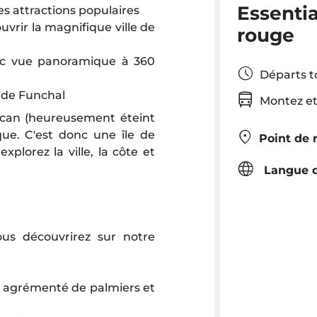
Essentia
ses attractions populaires
vrir la magnifique ville de
rouge
vec vue panoramique à 360
Départs 
e de Funchal
Montez et
lcan (heureusement éteint
que. C'est donc une île de
Point de 
xplorez la ville, la côte et
Langue d
ous découvrirez sur notre
, agrémenté de palmiers et