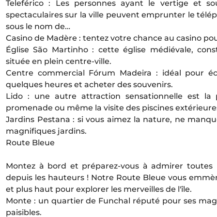
Teleférico : Les personnes ayant le vertige et so
spectaculaires sur la ville peuvent emprunter le té
sous le nom de…
Casino de Madère : tentez votre chance au casino po
Église São Martinho : cette église médiévale, const
située en plein centre-ville.
Centre commercial Fórum Madeira : idéal pour éc
quelques heures et acheter des souvenirs.
Lido : une autre attraction sensationnelle est l
promenade ou même la visite des piscines extérieure
Jardins Pestana : si vous aimez la nature, ne manq
magnifiques jardins.
Route Bleue
Montez à bord et préparez-vous à admirer toutes l
depuis les hauteurs ! Notre Route Bleue vous emmène
et plus haut pour explorer les merveilles de l'île.
Monte : un quartier de Funchal réputé pour ses magn
paisibles.