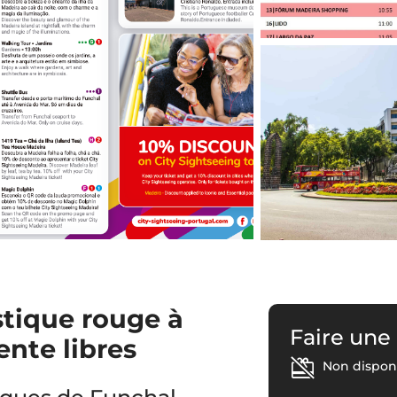
stique rouge à
Faire une
ente libres
Non disponi