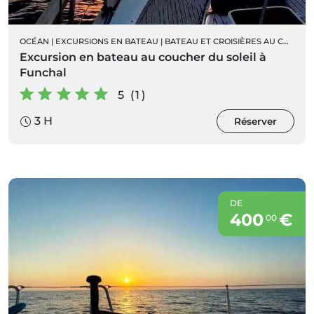
OCÉAN
|
EXCURSIONS EN BATEAU
|
BATEAU ET CROISIÈRES AU COUCHER DU SOLEIL
Excursion en bateau au coucher du soleil à
Funchal
5 (1)
3 H
Réserver
DE
400
€
00