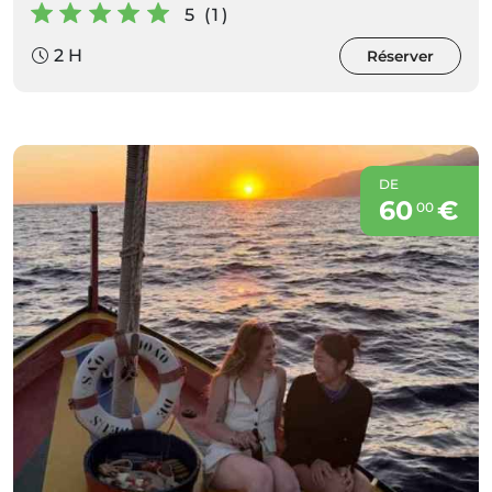
5 (1)
2 H
Réserver
DE
60
€
00