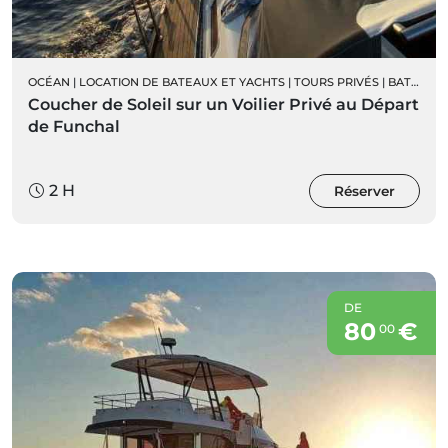
OCÉAN
|
LOCATION DE BATEAUX ET YACHTS
|
TOURS PRIVÉS
|
BATEAUX À VOILE PRIVÉS
Coucher de Soleil sur un Voilier Privé au Départ
de Funchal
2 H
Réserver
DE
80
€
00