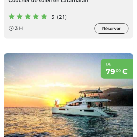
Coucher de soleil en catamaran
5 (21)
3 H
Réserver
DE
79
€
00