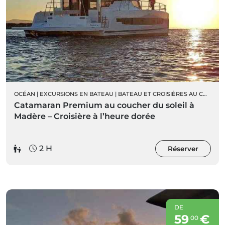
OCÉAN
|
EXCURSIONS EN BATEAU
|
BATEAU ET CROISIÈRES AU COUCHER DU SOLEIL
Catamaran Premium au coucher du soleil à
Madère – Croisière à l’heure dorée
2 H
Réserver
DE
59
€
00