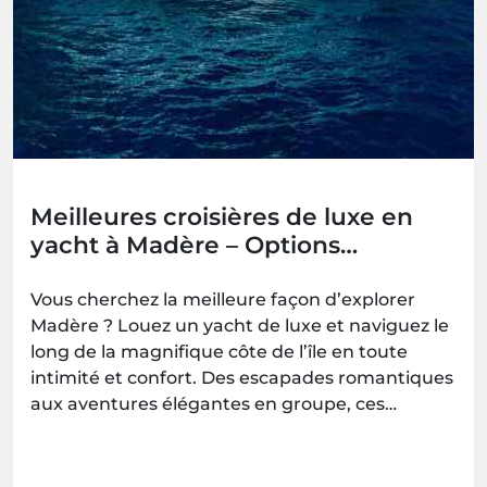
Meilleures croisières de luxe en
yacht à Madère – Options
romantiques, familiales et pour
groupes
Vous cherchez la meilleure façon d’explorer
Madère ? Louez un yacht de luxe et naviguez le
long de la magnifique côte de l’île en toute
intimité et confort. Des escapades romantiques
aux aventures élégantes en groupe, ces
expériences en yacht vous offrent des
moments inoubliables en mer — à réserver
avec Madeira.Best.