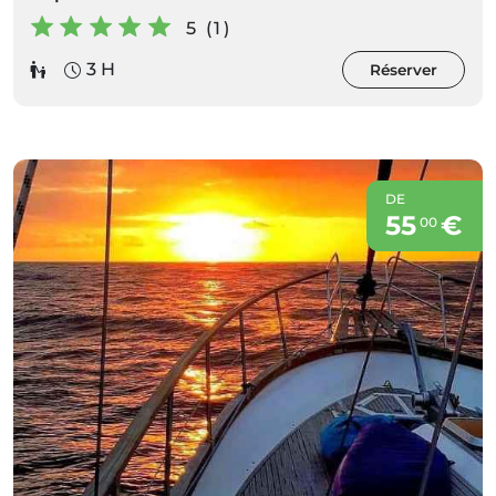
5 (1)
3 H
Réserver
DE
55
€
00