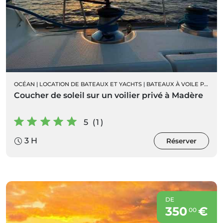
OCÉAN
|
LOCATION DE BATEAUX ET YACHTS
|
BATEAUX À VOILE PRIVÉS
Coucher de soleil sur un voilier privé à Madère
5 (1)
3 H
Réserver
DE
350
€
00