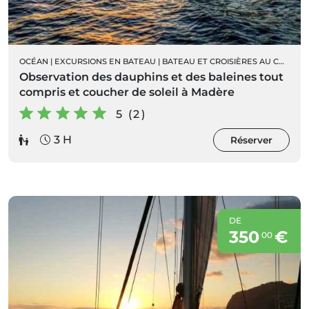
OCÉAN
|
EXCURSIONS EN BATEAU
|
BATEAU ET CROISIÈRES AU COUCHER DU SOLEIL
Observation des dauphins et des baleines tout
compris et coucher de soleil à Madère
5 (2)
3 H
Réserver
DE
350
€
00