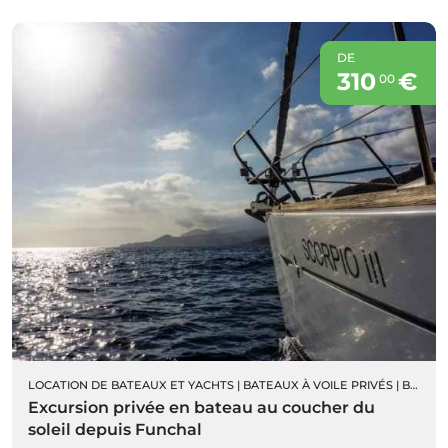
DE
310
€
00
LOCATION DE BATEAUX ET YACHTS
|
BATEAUX À VOILE PRIVÉS
|
BATEAU ET CROISIÈRES AU COUCHER DU SOLEIL
Excursion privée en bateau au coucher du
soleil depuis Funchal