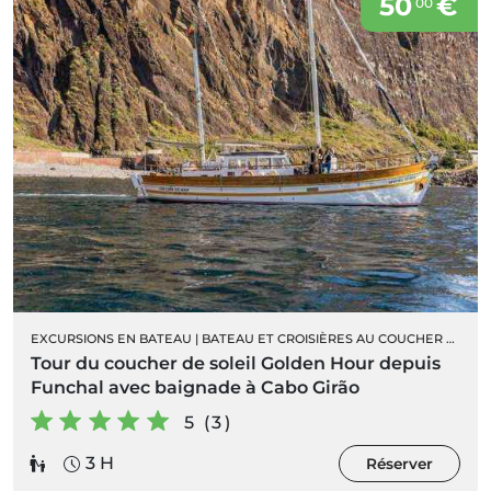
50
€
00
EXCURSIONS EN BATEAU
|
BATEAU ET CROISIÈRES AU COUCHER DU SOLEIL
Tour du coucher de soleil Golden Hour depuis
Funchal avec baignade à Cabo Girão
5 (3)
3 H
Réserver