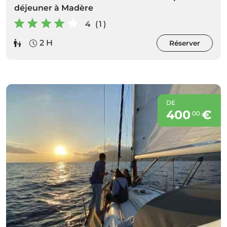
déjeuner à Madère
4 (1)
2 H
Réserver
DE
400
€
00