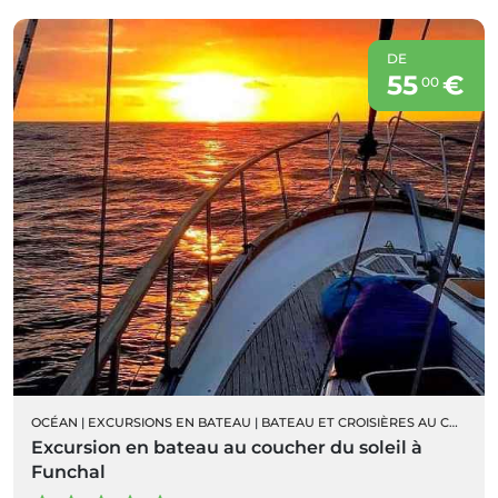
DE
55
€
00
OCÉAN
|
EXCURSIONS EN BATEAU
|
BATEAU ET CROISIÈRES AU COUCHER DU SOLEIL
Excursion en bateau au coucher du soleil à
Funchal