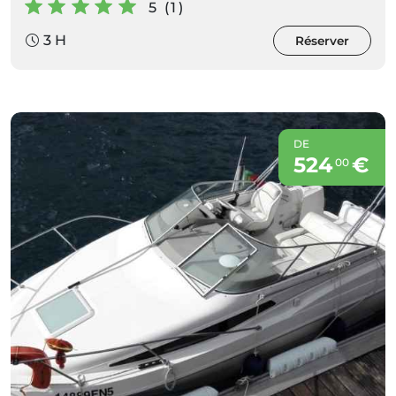
5 (1)
3 H
Réserver
DE
524
€
00