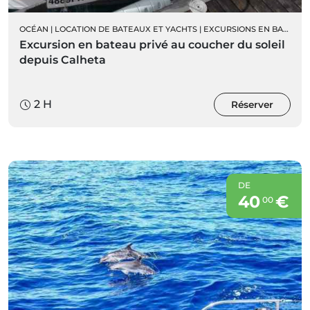
OCÉAN
|
LOCATION DE BATEAUX ET YACHTS
|
EXCURSIONS EN BATEAU
Excursion en bateau privé au coucher du soleil
depuis Calheta
2 H
Réserver
DE
40
€
00