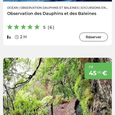
OCÉAN
|
OBSERVATION DAUPHINS ET BALEINES
|
EXCURSIONS EN BATEAU
Observation des Dauphins et des Baleines
5 (6)
2 H
Réserver
DE
45
€
00