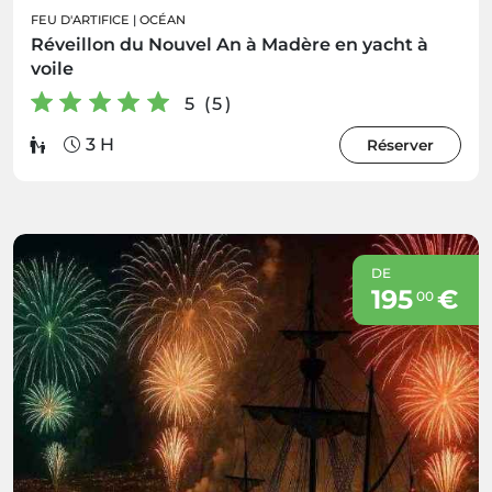
FEU D'ARTIFICE
|
OCÉAN
Réveillon du Nouvel An à Madère en yacht à
voile
5 (5)
3 H
Réserver
DE
195
€
00