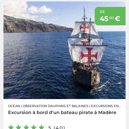
DE
45
€
00
OCÉAN
|
OBSERVATION DAUPHINS ET BALEINES
|
EXCURSIONS EN BATEAU
Excursion à bord d'un bateau pirate à Madère
5 (40)