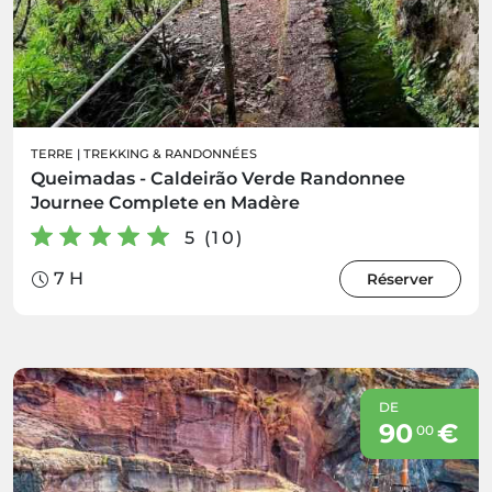
TERRE
|
TREKKING & RANDONNÉES
Queimadas - Caldeirão Verde Randonnee
Journee Complete en Madère
5 (10)
7 H
Réserver
DE
90
€
00