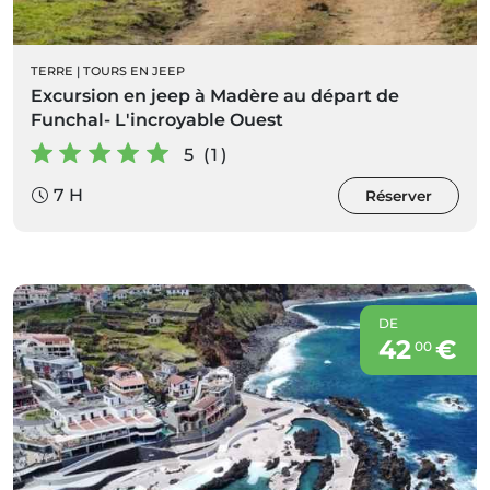
TERRE
|
TOURS EN JEEP
Excursion en jeep à Madère au départ de
Funchal- L'incroyable Ouest
5 (1)
7 H
Réserver
DE
42
€
00