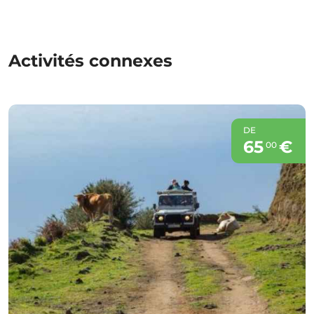
Activités connexes
DE
65
€
00