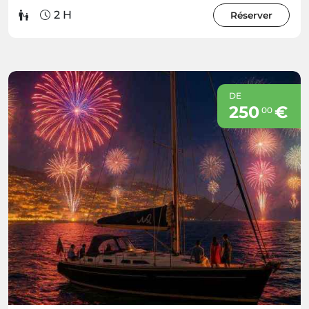
2 H
Réserver
DE
250
€
00