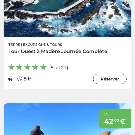
TERRE
|
EXCURSIONS & TOURS
Tour Ouest à Madère Journée Complète
5 (121)
8 H
Réserver
DE
42
€
00