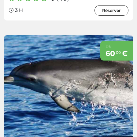
3 H
Réserver
DE
60
€
00