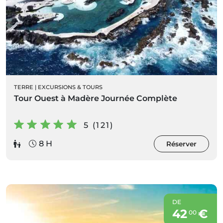
TERRE
|
EXCURSIONS & TOURS
Tour Ouest à Madère Journée Complète
5 (121)
8 H
Réserver
DE
42
€
00