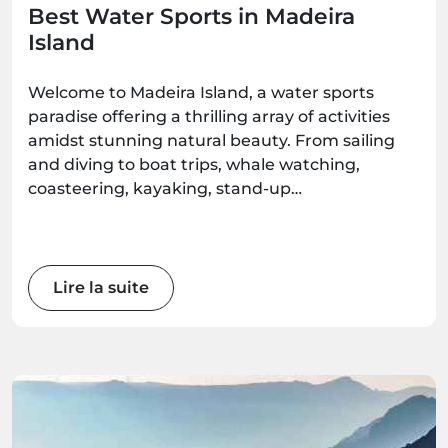
Best Water Sports in Madeira
Island
Welcome to Madeira Island, a water sports
paradise offering a thrilling array of activities
amidst stunning natural beauty. From sailing
and diving to boat trips, whale watching,
coasteering, kayaking, stand-up
paddleboarding, and surfing, there's an
adventure waiting for every water enthusiast.
Get ready to immerse yourself in the wonders
of this Atlantic gem as we explore the best
Lire la suite
water sports the island has to offer.