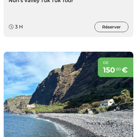
Nun's Valley Tuk Tuk Tour
3 H
Réserver
DE
150
€
00