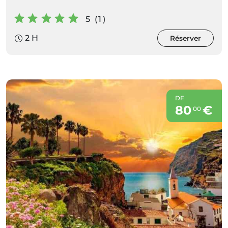
5 (1)
2 H
Réserver
DE
80
€
00