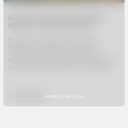
Explore the Beauty of Madeira
Island: 10 Must-Visit Places
Madeira Island, located off the coast of
Portugal, is a hidden gem waiting to be
explored. From towering mountains to
stunning beaches, this island paradise is full of
natural beauty and adventure. In this guide,
we've curated a list of the 10 must-visit places
on Madeira Island to help you plan your dream
vacation. Whether you're interested in hiking,
swimming, exploring botanical gardens, or
Lire la suite
VOIR PLUS ARTICLES
simply relaxing on secluded beaches, we've got
you covered. So pack your bags and get ready
to experience paradise firsthand!