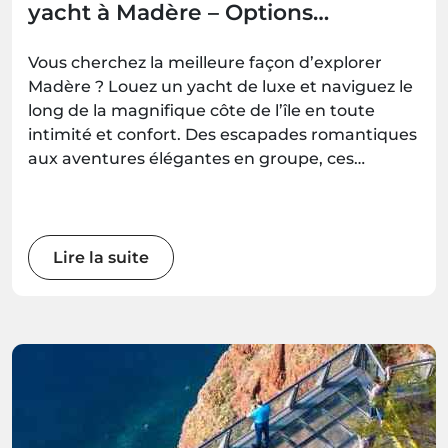
yacht à Madère – Options
romantiques, familiales et pour
groupes
Vous cherchez la meilleure façon d’explorer
Madère ? Louez un yacht de luxe et naviguez le
long de la magnifique côte de l’île en toute
intimité et confort. Des escapades romantiques
aux aventures élégantes en groupe, ces
expériences en yacht vous offrent des
moments inoubliables en mer — à réserver
avec Madeira.Best.
Lire la suite