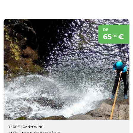
DE
65
€
00
TERRE
|
CANYONING