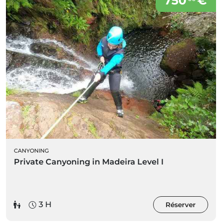
750
€
CANYONING
Private Canyoning in Madeira Level I
3 H
Réserver