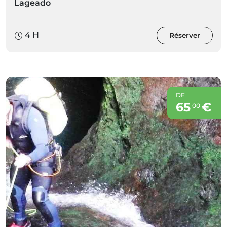
Lageado
4 H
Réserver
DE
65
€
00