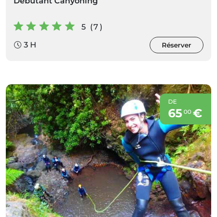
Débutant Canyoning
5 (7)
3 H
Réserver
DE
65
€
00