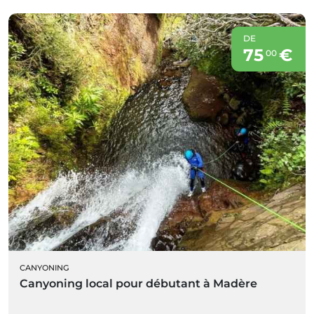
DE
75
€
00
CANYONING
Canyoning local pour débutant à Madère