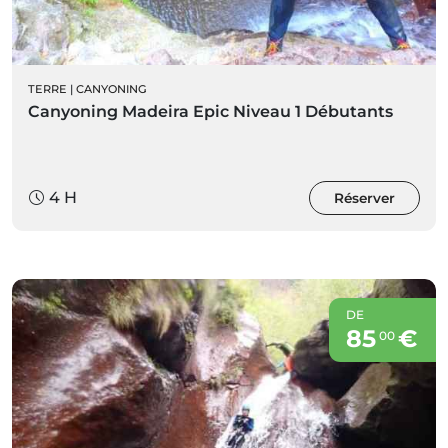
TERRE
|
CANYONING
Canyoning Madeira Epic Niveau 1 Débutants
4 H
Réserver
DE
85
€
00