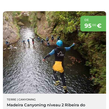
DE
95
€
00
TERRE
|
CANYONING
Madeira Canyoning niveau 2 Ribeira do