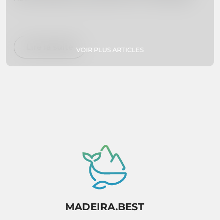
we've curated a list of the 10 must-visit places
on Madeira Island to help you plan your dream
vacation. Whether you're interested in hiking,
swimming, exploring botanical gardens, or
Lire la suite
VOIR PLUS ARTICLES
simply relaxing on secluded beaches, we've got
you covered. So pack your bags and get ready
to experience paradise firsthand!
MADEIRA.BEST