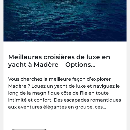
Meilleures croisières de luxe en
yacht à Madère – Options
romantiques, familiales et pour
groupes
Vous cherchez la meilleure façon d’explorer
Madère ? Louez un yacht de luxe et naviguez le
long de la magnifique côte de l’île en toute
intimité et confort. Des escapades romantiques
aux aventures élégantes en groupe, ces
expériences en yacht vous offrent des
moments inoubliables en mer — à réserver
avec Madeira.Best.