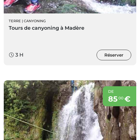
TERRE
|
CANYONING
Tours de canyoning à Madère
3 H
Réserver
DE
85
€
00