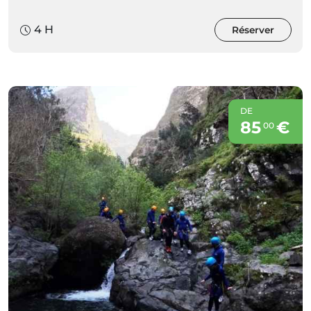
4 H
Réserver
DE
85
€
00