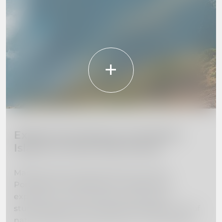
Explore the Beauty of Madeira
Island: 10 Must-Visit Places
Madeira Island, located off the coast of
Portugal, is a hidden gem waiting to be
explored. From towering mountains to
stunning beaches, this island paradise is full of
natural beauty and adventure. In this guide,