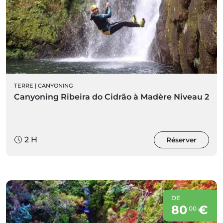
TERRE
|
CANYONING
Canyoning Ribeira do Cidrão à Madère Niveau 2
2 H
Réserver
DE
80
€
00