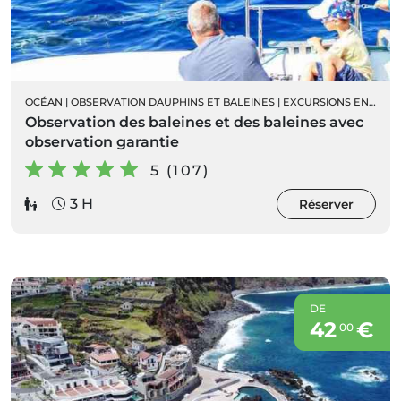
OCÉAN
|
OBSERVATION DAUPHINS ET BALEINES
|
EXCURSIONS EN BATEAU
Observation des baleines et des baleines avec
observation garantie
5 (107)
3 H
Réserver
DE
42
€
00