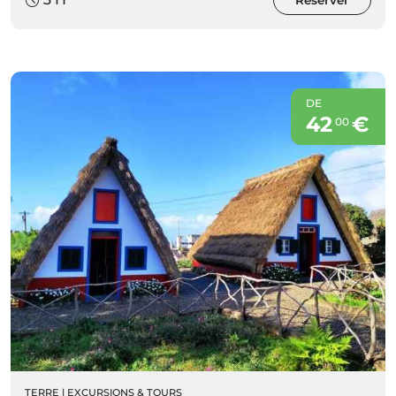
Réserver
DE
42
€
00
TERRE
|
EXCURSIONS & TOURS