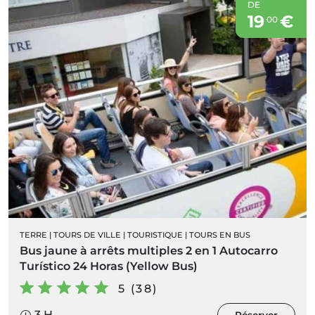
DE
19
€
00
TERRE
|
TOURS DE VILLE
|
TOURISTIQUE
|
TOURS EN BUS
Bus jaune à arrêts multiples 2 en 1 Autocarro
Turístico 24 Horas (Yellow Bus)
5 (38)
3 H