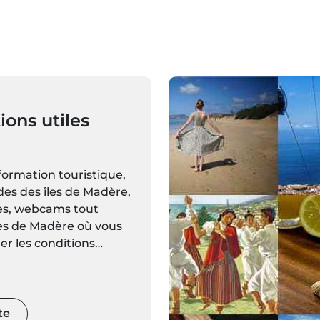
ions utiles
formation touristique,
des des îles de Madère,
les, webcams tout
les de Madère où vous
ier les conditions
es en direct et les
visions
ques pour chaque
s à jour régulièrement.
te