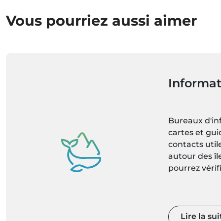
Vous pourriez aussi aimer
Informat
Bureaux d'in
cartes et gui
contacts uti
autour des î
pourrez vérif
météorologiqu
dernières pré
météorologi
localité mise
Lire la sui