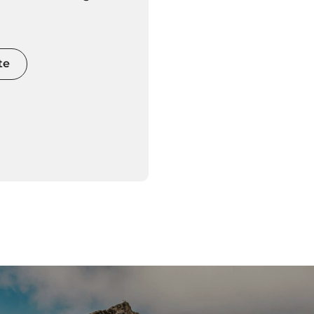
nature rare, leurs
estueux et leurs
ectaculaires. Avec
naturels aussi
te
t magnifiques, vous
ir une activité plus
eiller votre adrénaline
rts extrêmes.