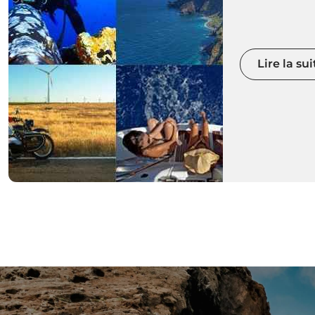
l'année, leur 
paysages maj
montagnes sp
des espaces 
Lire la sui
diversifiés e
pourrez chois
calme, ou rév
avec des spo