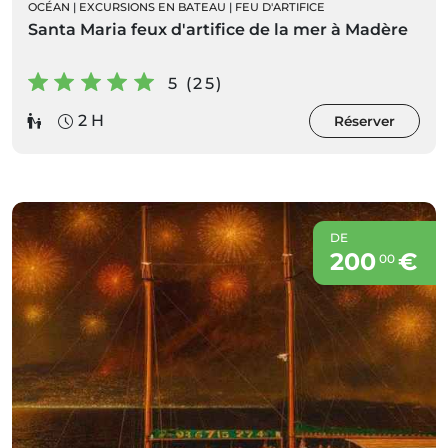
OCÉAN
|
EXCURSIONS EN BATEAU
|
FEU D'ARTIFICE
Santa Maria feux d'artifice de la mer à Madère
5 (25)
2 H
Réserver
DE
200
€
00