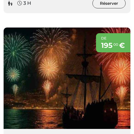
3 H
Réserver
DE
195
€
00