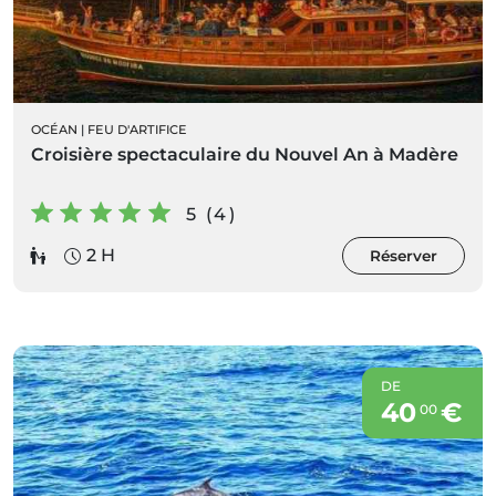
OCÉAN
|
FEU D'ARTIFICE
Croisière spectaculaire du Nouvel An à Madère
5 (4)
2 H
Réserver
DE
40
€
00