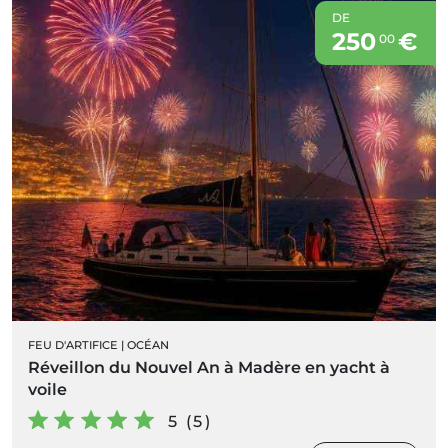
DE
250
€
00
FEU D'ARTIFICE
|
OCÉAN
Réveillon du Nouvel An à Madère en yacht à
voile
5 (5)