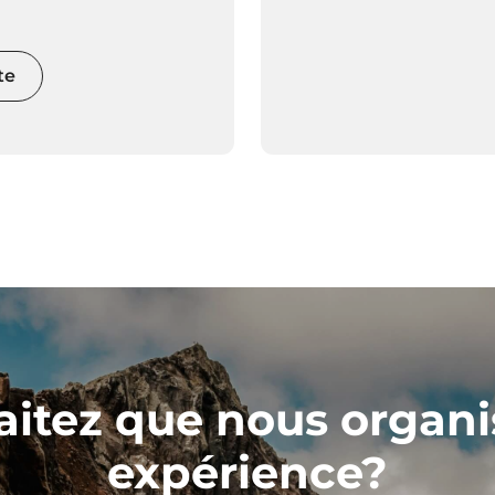
te
itez que nous organi
expérience?