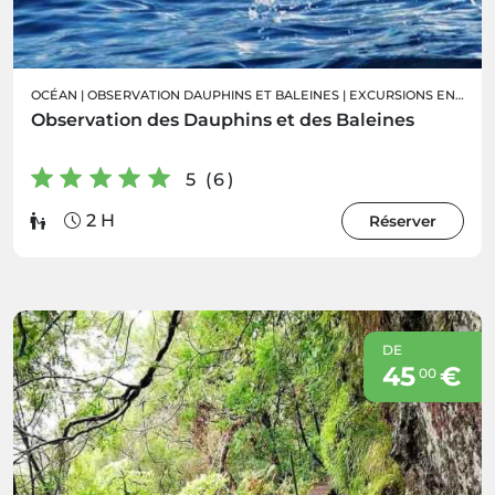
OCÉAN
|
OBSERVATION DAUPHINS ET BALEINES
|
EXCURSIONS EN BATEAU
Observation des Dauphins et des Baleines
5 (6)
2 H
Réserver
DE
45
€
00