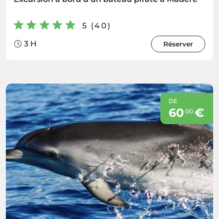
5 (40)
3 H
Réserver
DE
60
€
00