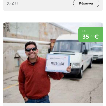
2 H
Réserver
DE
35
€
00