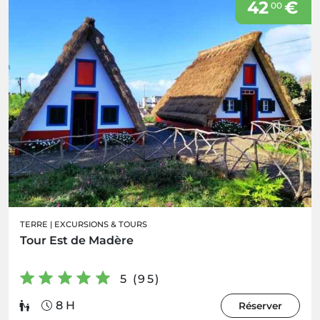
42
€
00
TERRE
|
EXCURSIONS & TOURS
Tour Est de Madère
5 (95)
8 H
Réserver