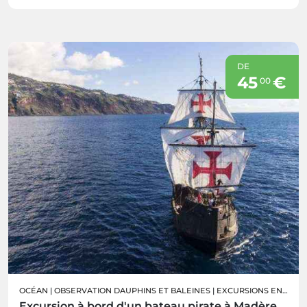
DE
45
€
00
OCÉAN
|
OBSERVATION DAUPHINS ET BALEINES
|
EXCURSIONS EN BATEAU
Excursion à bord d'un bateau pirate à Madère