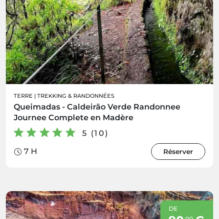
TERRE
|
TREKKING & RANDONNÉES
Queimadas - Caldeirão Verde Randonnee
Journee Complete en Madère
5 (10)
7 H
Réserver
DE
00