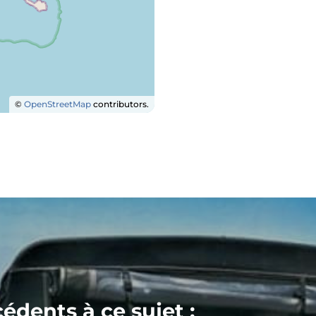
©
OpenStreetMap
contributors.
cédents à ce sujet :