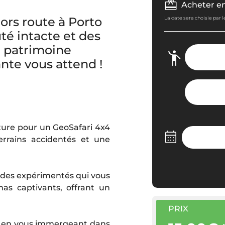
Acheter e
rs route à Porto
La date sera choisie par 
té intacte et des
e patrimoine
ante vous attend !
nture pour un GeoSafari 4x4
errains accidentés et une
uides expérimentés qui vous
as captivants, offrant un
PRIX
ux en vous immergeant dans