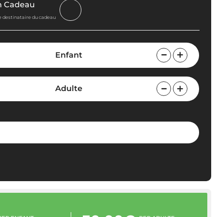
n Cadeau
le destinataire du cadeau
Enfant
Adulte