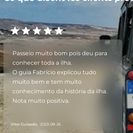
Passeio muito bom pois deu para
conhecer toda a ilha.
O guia Fabrício explicou tudo
muito bem e tem muito
conhecimento da história da ilha.
Nota muito positiva.
Vitor Guisado,
2023-08-26