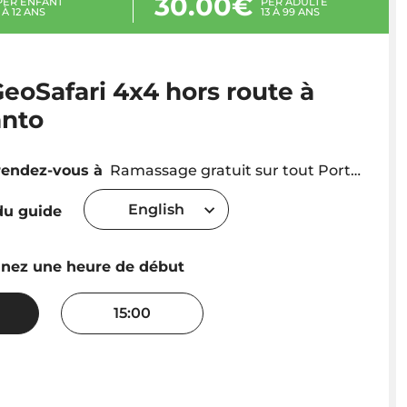
30.00€
PER ENFANT
PER ADULTE
1 À 12 ANS
13 À 99 ANS
GeoSafari 4x4 hors route à
anto
rendez-vous à
Ramassage gratuit sur tout Porto Santo, où le client séjourne ou un autre lieu de préférence. Il commence également après l'arrivée du ferry "Lobo Marinho" au port de Porto Santo - prise en charge +/- 10h30.
English
u guide
nnez une heure de début
15:00