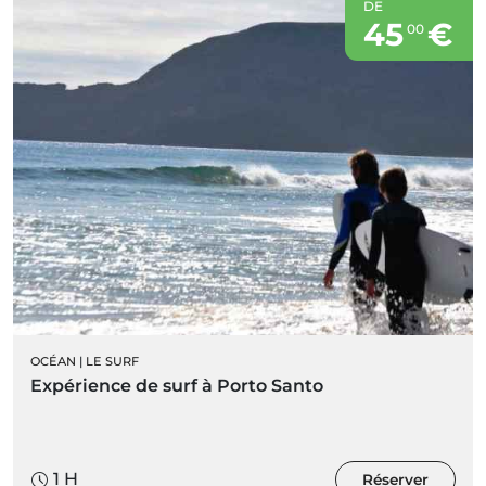
DE
45
€
00
OCÉAN
|
LE SURF
Expérience de surf à Porto Santo
1 H
Réserver