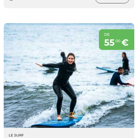
DE
55
€
00
LE SURF