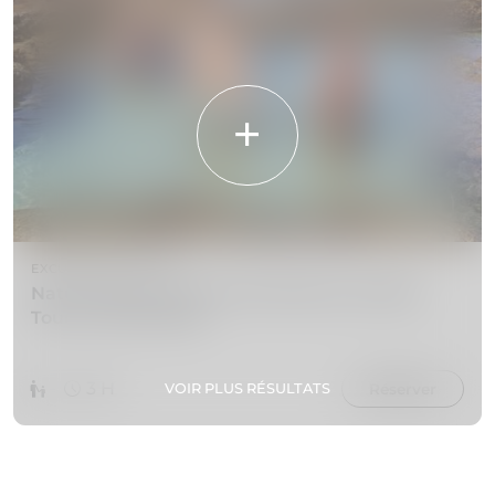
EXCURSIONS & TOURS
Natural Pools of Porto das Salemas Guided
Tour in Porto Santo
3 H
VOIR PLUS RÉSULTATS
Réserver