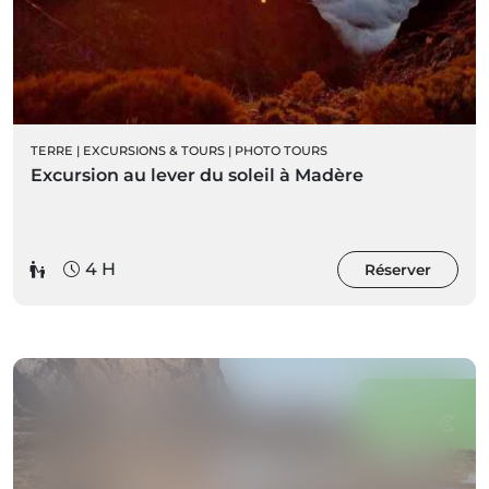
TERRE
|
EXCURSIONS & TOURS
|
PHOTO TOURS
Excursion au lever du soleil à Madère
4 H
Réserver
DE
40
€
00