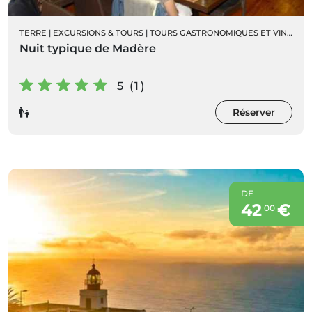
TERRE
|
EXCURSIONS & TOURS
|
TOURS GASTRONOMIQUES ET VINS
|
SP
Nuit typique de Madère
5 (1)
Réserver
DE
42
€
00