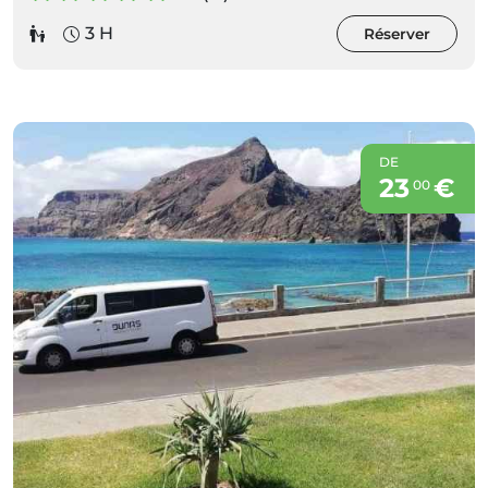
3 H
Réserver
DE
23
€
00