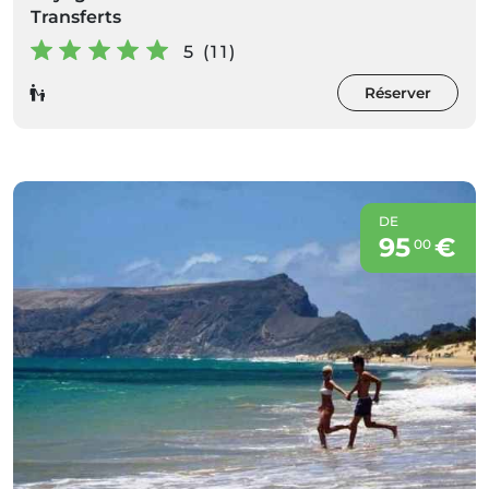
Transferts
5 (11)
Réserver
DE
95
€
00