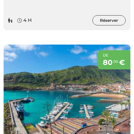
4 H
Réserver
DE
80
€
00