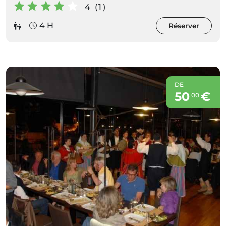
4 (1)
4 H
Réserver
DE
50
€
00