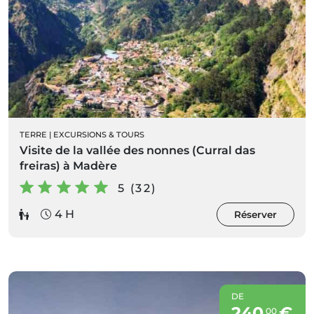
TERRE
|
EXCURSIONS & TOURS
Visite de la vallée des nonnes (Curral das
freiras) à Madère
5 (32)
4 H
Réserver
DE
240
€
00