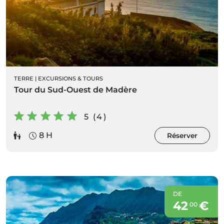
TERRE
|
EXCURSIONS & TOURS
Tour du Sud-Ouest de Madère
5 (4)
8 H
Réserver
DE
42
€
00