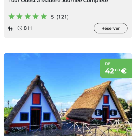
Tour Ouest à Madère Journée Complète
5 (121)
8 H
Réserver
DE
42
€
00