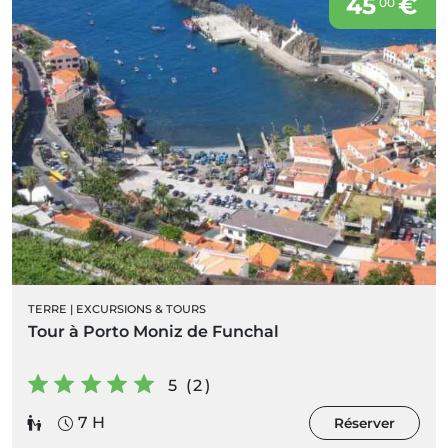
45
€
00
TERRE
|
EXCURSIONS & TOURS
Tour à Porto Moniz de Funchal
5 (2)
7 H
Réserver