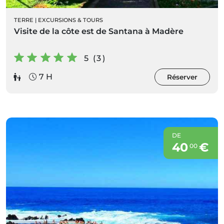
TERRE
|
EXCURSIONS & TOURS
Visite de la côte est de Santana à Madère
5 (3)
7 H
Réserver
DE
40
€
00