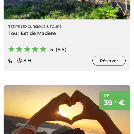
TERRE
|
EXCURSIONS & TOURS
Tour Est de Madère
5 (95)
8 H
Réserver
DE
39
€
00