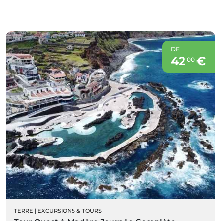
DE
42
€
00
TERRE
|
EXCURSIONS & TOURS