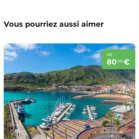
Vous pourriez aussi aimer
DE
80
€
00