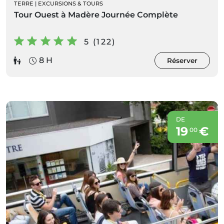
TERRE
|
EXCURSIONS & TOURS
Tour Ouest à Madère Journée Complète
5 (122)
8 H
Réserver
DE
19
€
00