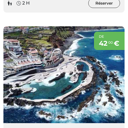
2 H
Réserver
DE
42
€
00