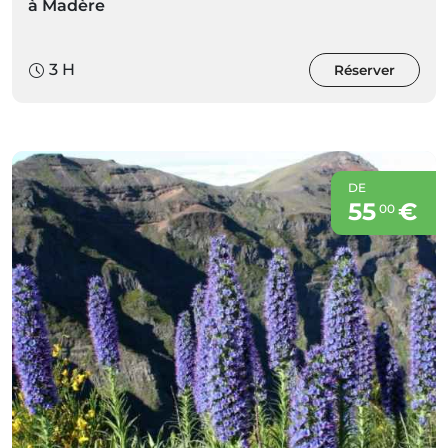
à Madère
3 H
Réserver
DE
55
€
00