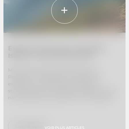
Explore the Beauty of Madeira
Island: 10 Must-Visit Places
Madeira Island, located off the coast of
Portugal, is a hidden gem waiting to be
explored. From towering mountains to
stunning beaches, this island paradise is full of
natural beauty and adventure. In this guide,
we've curated a list of the 10 must-visit places
on Madeira Island to help you plan your dream
vacation. Whether you're interested in hiking,
swimming, exploring botanical gardens, or
Lire la suite
VOIR PLUS ARTICLES