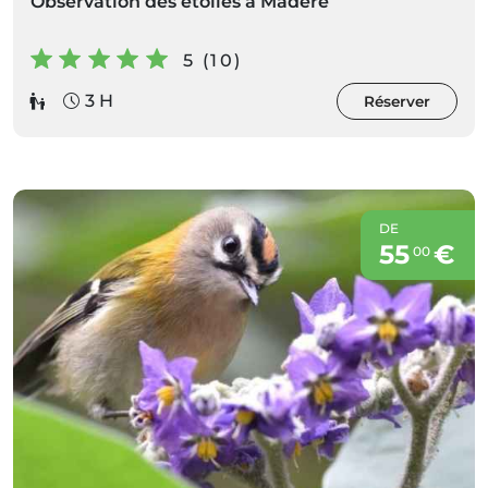
Observation des étoiles à Madère
5 (10)
3 H
Réserver
DE
55
€
00