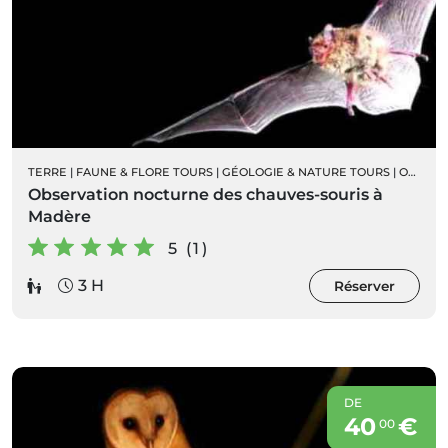
TERRE
|
FAUNE & FLORE TOURS
|
GÉOLOGIE & NATURE TOURS
|
ORNITHOLOGIE
Observation nocturne des chauves-souris à
Madère
5 (1)
3 H
Réserver
DE
40
€
00