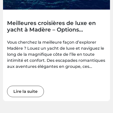
Meilleures croisières de luxe en
yacht à Madère – Options
romantiques, familiales et pour
groupes
Vous cherchez la meilleure façon d’explorer
Madère ? Louez un yacht de luxe et naviguez le
long de la magnifique côte de l’île en toute
intimité et confort. Des escapades romantiques
aux aventures élégantes en groupe, ces
expériences en yacht vous offrent des
moments inoubliables en mer — à réserver
avec Madeira.Best.
Lire la suite