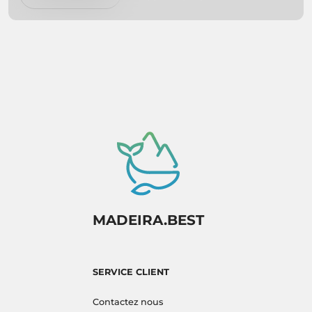
simply relaxing on secluded beaches, we've got
you covered. So pack your bags and get ready
to experience paradise firsthand!
MADEIRA.BEST
SERVICE CLIENT
Contactez nous