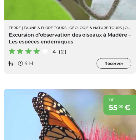
TERRE
|
FAUNE & FLORE TOURS
|
GÉOLOGIE & NATURE TOURS
|
ORNITHOLOGIE
Excursion d’observation des oiseaux à Madère –
Les espèces endémiques
4 (2)
4 H
Réserver
DE
55
€
00