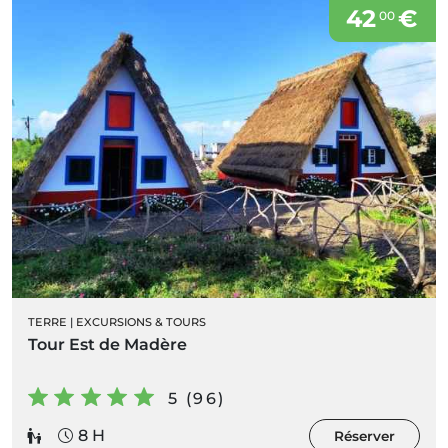
42
€
00
TERRE
|
EXCURSIONS & TOURS
Tour Est de Madère
5 (96)
8 H
Réserver