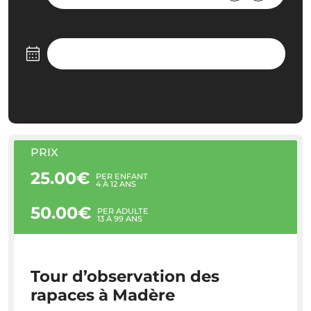
PRIX
25.00€
PER ENFANT
4 À 12 ANS
50.00€
PER ADULTE
13 À 99 ANS
Tour d’observation des
rapaces à Madère