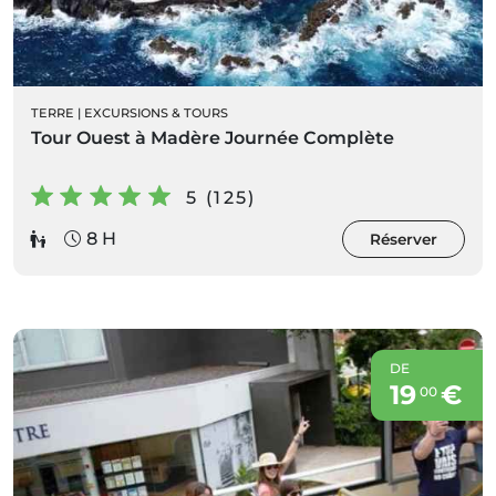
TERRE
|
EXCURSIONS & TOURS
Tour Ouest à Madère Journée Complète
5 (125)
8 H
Réserver
DE
19
€
00