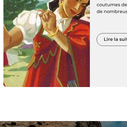
coutumes des
de nombreuse
religieuses n
ancrées dans
mais aussi des
l'artisanat, à
Lire la sui