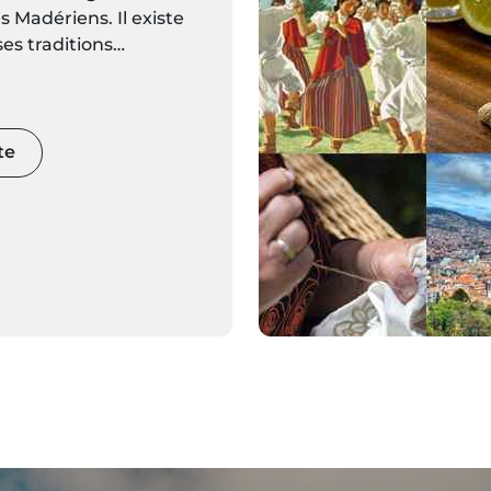
 Madériens. Il existe
s traditions
aturelles, fortement
 la culture de Madère,
 traditions liées à
 la musique.
te