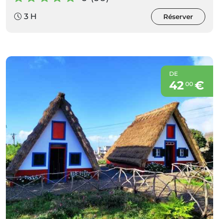
3 H
Réserver
DE
42
€
00