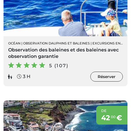
OCÉAN
|
OBSERVATION DAUPHINS ET BALEINES
|
EXCURSIONS EN BATEAU
Observation des baleines et des baleines avec
observation garantie
5 (107)
3 H
Réserver
DE
42
€
00