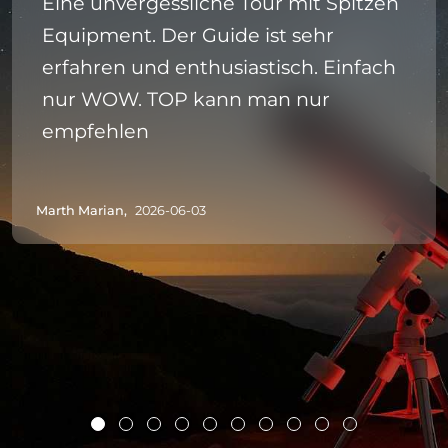
Eine unvergessliche Tour mit Spitzen
Equipment. Der Guide ist sehr
erfahren und enthusiastisch. Einfach
nur WOW. TOP kann man nur
empfehlen
Marth Marian,
2026-06-03