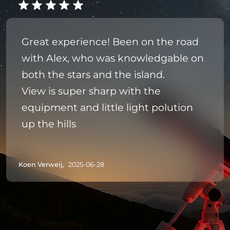
Great experience! Been on the road
with Alex, who was knowledgable on
both the stars and the island.
View is super sharp with the
equipment and little light polution
up the hills
Koen Verweij,
2025-06-28