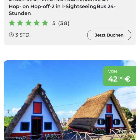
Hop- on Hop-off-2 in 1-SightseeingBus 24-
Stunden
5 (38)
3 STD.
Jetzt Buchen
VON
42
€
00