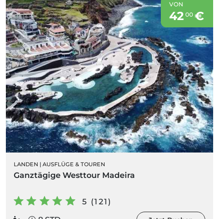
VON
42
€
00
LANDEN
|
AUSFLÜGE & TOUREN
Ganztägige Westtour Madeira
5 (121)