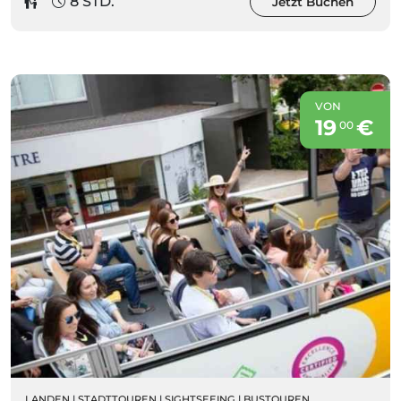
8 STD.
Jetzt Buchen
VON
19
€
00
LANDEN
|
STADTTOUREN
|
SIGHTSEEING
|
BUSTOUREN