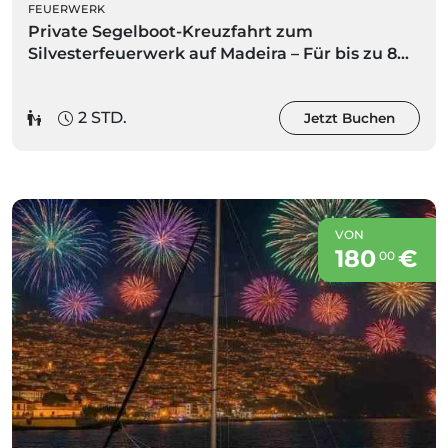
FEUERWERK
Private Segelboot-Kreuzfahrt zum
Silvesterfeuerwerk auf Madeira – Für bis zu 8
Personen
2 STD.
Jetzt Buchen
VON
180
€
00