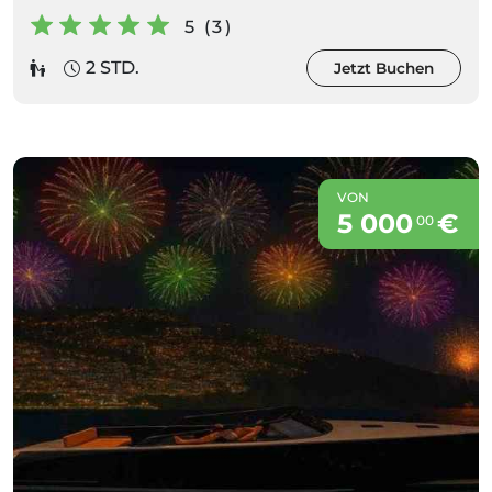
5 (3)
2 STD.
Jetzt Buchen
VON
5 000
€
00