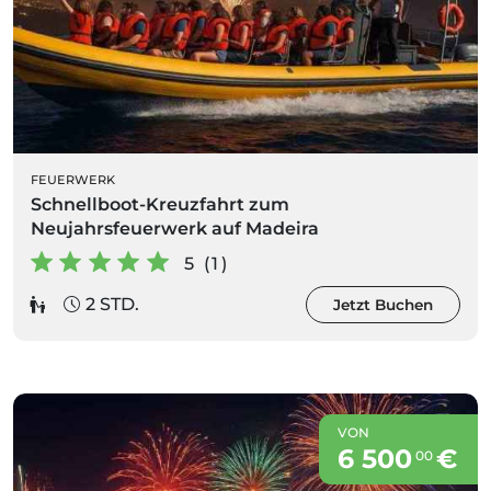
FEUERWERK
Schnellboot-Kreuzfahrt zum
Neujahrsfeuerwerk auf Madeira
5 (1)
2 STD.
Jetzt Buchen
VON
6 500
€
00