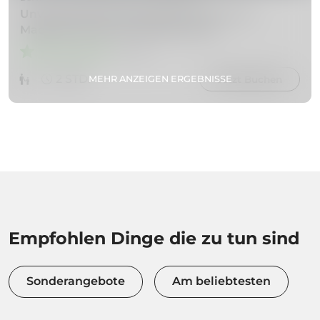
Unvergessliches Silvesterfeuerwerk auf
Madeira auf der Sea Sailing Yacht
5 (1)
2 STD.
MEHR ANZEIGEN ERGEBNISSE
Jetzt Buchen
Empfohlen Dinge die zu tun sind
Sonderangebote
Am beliebtesten