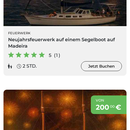
FEUERWERK
Neujahrsfeuerwerk auf einem Segelboot auf
Madeira
5 (1)
2 STD.
Jetzt Buchen
VON
200
€
00