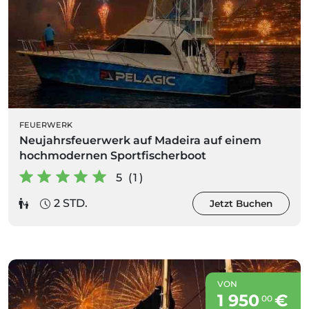
FEUERWERK
Neujahrsfeuerwerk auf Madeira auf einem
hochmodernen Sportfischerboot
5 (1)
2 STD.
Jetzt Buchen
VON
1 950
€
00