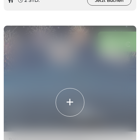
2 STD.
Jetzt Buchen
VON
300
€
00
BOAT & YACHT VERMIETUNG
|
FEUERWERK