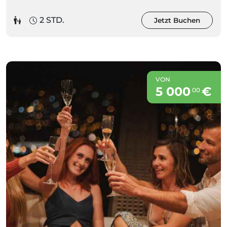
2 STD.
Jetzt Buchen
VON
5 000
€
00