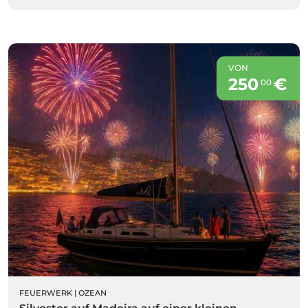
VON
250
€
00
FEUERWERK
|
OZEAN