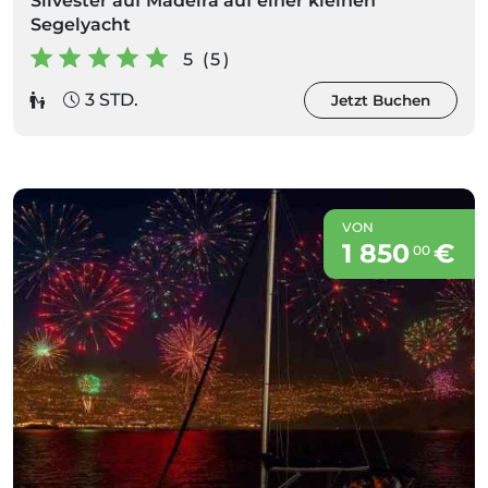
Silvester auf Madeira auf einer kleinen
Segelyacht
5 (5)
3 STD.
Jetzt Buchen
VON
1 850
€
00