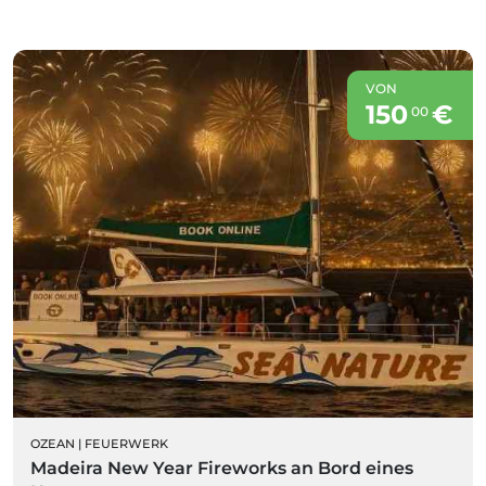
VON
150
€
00
OZEAN
|
FEUERWERK
Madeira New Year Fireworks an Bord eines