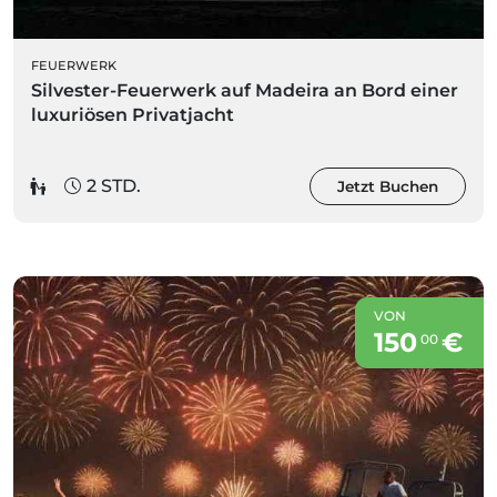
FEUERWERK
Silvester-Feuerwerk auf Madeira an Bord einer
luxuriösen Privatjacht
2 STD.
Jetzt Buchen
VON
150
€
00