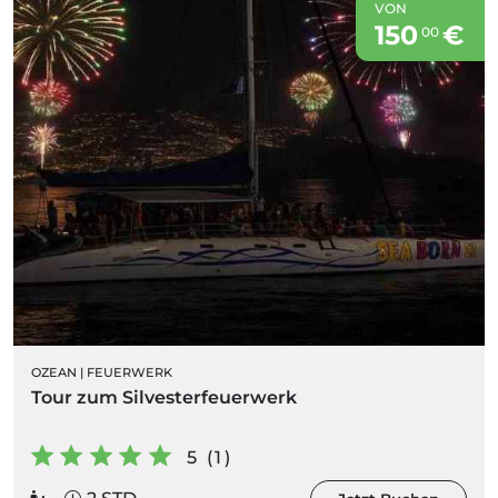
VON
150
€
00
OZEAN
|
FEUERWERK
Tour zum Silvesterfeuerwerk
5 (1)