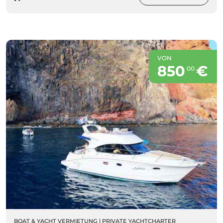
VON
850
€
00
BOAT & YACHT VERMIETUNG
|
PRIVATE YACHTCHARTER