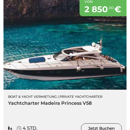
VON
2 850
€
00
BOAT & YACHT VERMIETUNG
|
PRIVATE YACHTCHARTER
Yachtcharter Madeira Princess V58
4 STD.
Jetzt Buchen