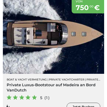
VON
750
€
00
BOAT & YACHT VERMIETUNG
|
PRIVATE YACHTCHARTER
|
PRIVATE SEGELBOOTCHARTER
Private Luxus-Bootstour auf Madeira an Bord
VanDutch
5 (1)
Jetzt Buchen