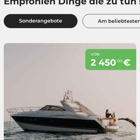
Empfohlen Dinge die zu tun 
Sonderangebote
Am beliebteste
VON
2 450
€
00