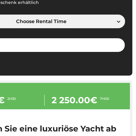
eschenk erhältlich
Choose Rental Time
€
2 250.00€
2H30
7H00
 Sie eine luxuriöse Yacht ab