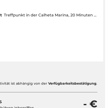
t
Treffpunkt in der Calheta Marina, 20 Minuten vor Abfahrt im Büro von Ontales
tivität ist abhängig von der
Verfügbarkeitsbestätigung
.
- €
S
ebühren inbegriffen