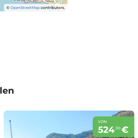
©
OpenStreetMap
contributors.
len
VON
524
€
00