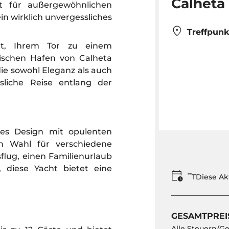
Calheta
gt für außergewöhnlichen
ein wirklich unvergessliches
Treffpunk
ht, Ihrem Tor zu einem
ischen Hafen von Calheta
 die sowohl Eleganz als auch
sliche Reise entlang der
ntes Design mit opulenten
en Wahl für verschiedene
flug, einen Familienurlaub
 diese Yacht bietet eine
**
TDiese Ak
GESAMTPREI
Alle Steuern/G