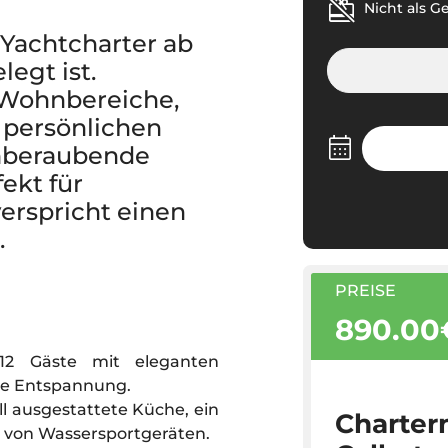
Nicht als G
 Yachtcharter ab
legt ist.
 Wohnbereiche,
 persönlichen
emberaubende
ekt für
erspricht einen
.
PREISE
890.00
 12 Gäste mit eleganten
ve Entspannung.
ll ausgestattete Küche, ein
Chartern
 von Wassersportgeräten.