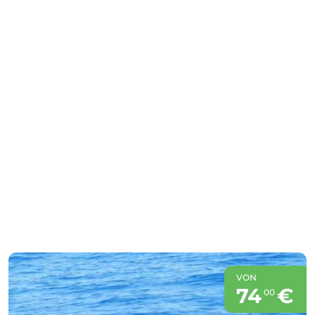
VON
74
€
00