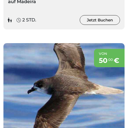
auf Madeira
2 STD.
Jetzt Buchen
VON
50
€
00