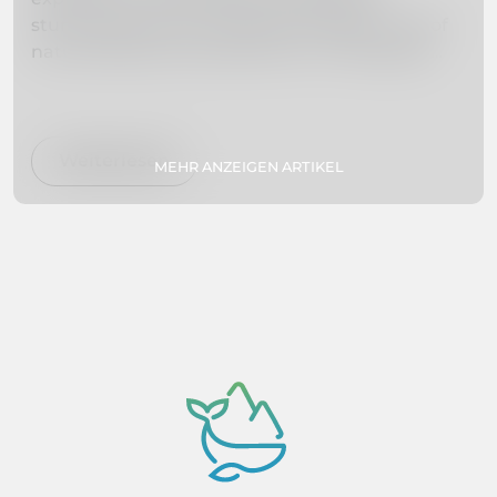
stunning beaches, this island paradise is full of
natural beauty and adventure. In this guide,
we've curated a list of the 10 must-visit places
on Madeira Island to help you plan your dream
vacation. Whether you're interested in hiking,
swimming, exploring botanical gardens, or
Weiterlesen
MEHR ANZEIGEN ARTIKEL
simply relaxing on secluded beaches, we've got
you covered. So pack your bags and get ready
to experience paradise firsthand!