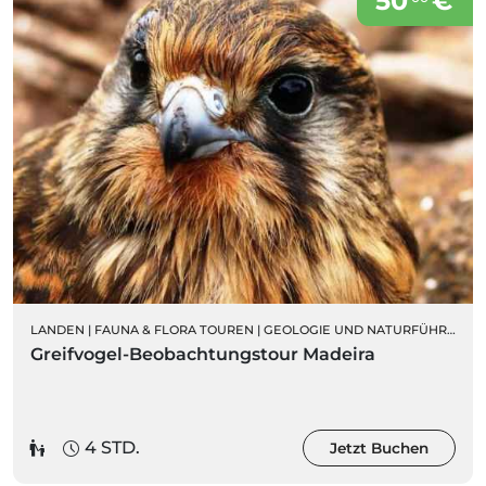
50
€
LANDEN
|
FAUNA & FLORA TOUREN
|
GEOLOGIE UND NATURFÜHRUNGEN
Greifvogel-Beobachtungstour Madeira
4 STD.
Jetzt Buchen