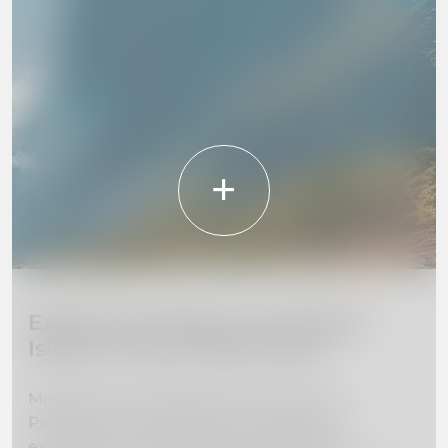
Explore the Beauty of Madeira
Island: 10 Must-Visit Places
Madeira Island, located off the coast of
Portugal, is a hidden gem waiting to be
explored. From towering mountains to