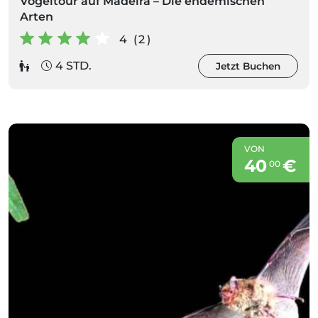
Vogeltour auf Madeira – Die endemischen
Arten
4 (2)
4 STD.
Jetzt Buchen
VON
40
€
00