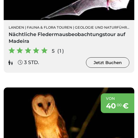
LANDEN
|
FAUNA & FLORA TOUREN
|
GEOLOGIE UND NATURFÜHRUNGEN
Nächtliche Fledermausbeobachtungstour auf
Madeira
5 (1)
3 STD.
Jetzt Buchen
VON
40
€
00