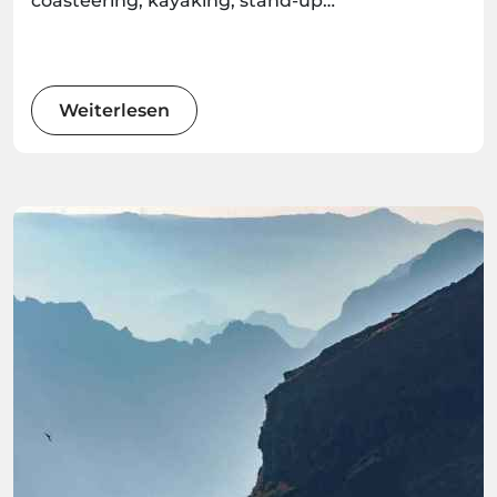
coasteering, kayaking, stand-up
paddleboarding, and surfing, there's an
adventure waiting for every water enthusiast.
Get ready to immerse yourself in the wonders
of this Atlantic gem as we explore the best
Weiterlesen
water sports the island has to offer.