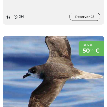
2H
Reservar Já
DESDE
50
€
00