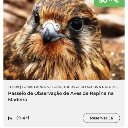
50
€
TERRA
|
TOURS FAUNA & FLORA
|
TOURS GEOLOGICOS & NATUREZA
|
OR
Passeio de Observação de Aves de Rapina na
Madeira
4H
Reservar Já