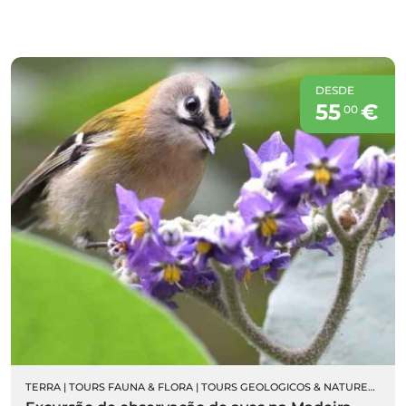
DESDE
55
€
00
TERRA
|
TOURS FAUNA & FLORA
|
TOURS GEOLOGICOS & NATUREZA
|
OR