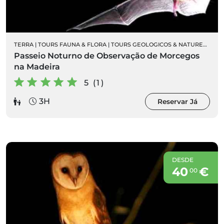
TERRA
|
TOURS FAUNA & FLORA
|
TOURS GEOLOGICOS & NATUREZA
|
OR
Passeio Noturno de Observação de Morcegos
na Madeira
5 (1)
3H
Reservar Já
DESDE
40
€
00