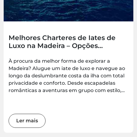
Melhores Charteres de Iates de
Luxo na Madeira – Opções
Românticas, em Família e para
Grupos
À procura da melhor forma de explorar a
Madeira? Alugue um iate de luxo e navegue ao
longo da deslumbrante costa da ilha com total
privacidade e conforto. Desde escapadelas
românticas a aventuras em grupo com estilo,
estas experiências de iate garantem momentos
inesquecíveis no mar — disponíveis para reserva
na Madeira.Best.
Ler mais