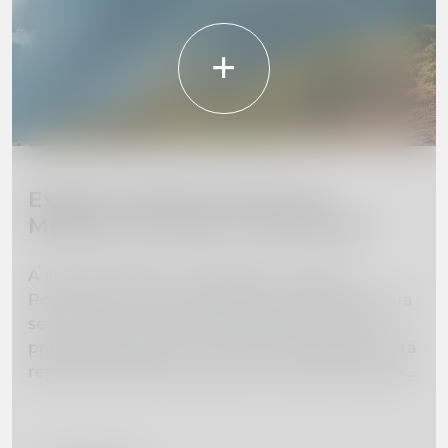
Explore a beleza da Ilha da
Madeira: 10 locais a não perder
A Ilha da Madeira, localizada na costa de
Portugal, é uma joia escondida esperando para
ser explorada. De montanhas imponentes a
praias deslumbrantes, esta ilha paradisíaca está
repleta de belezas naturais e aventuras. Neste
guia, selecionamos uma lista dos 10 lugares de
visita obrigatória na Ilha da Madeira para ajudá-
lo a planear as férias dos seus sonhos. Se está