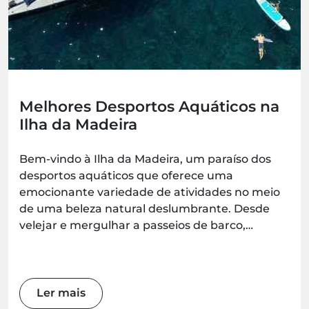
Melhores Desportos Aquáticos na
Ilha da Madeira
Bem-vindo à Ilha da Madeira, um paraíso dos
desportos aquáticos que oferece uma
emocionante variedade de atividades no meio
de uma beleza natural deslumbrante. Desde
velejar e mergulhar a passeios de barco,
observação de baleias, coasteering, caiaque,
stand-up paddle e surf, há uma aventura
esperando por todos os entusiastas da água.
Prepare-se para mergulhar nas maravilhas
Ler mais
desta jóia do Atlântico enquanto exploramos os