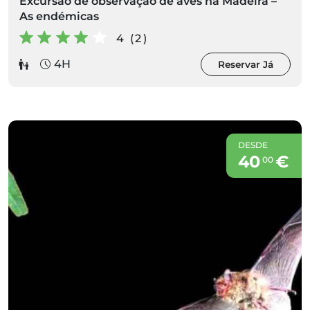
Excursão de observação de aves na Madeira –
As endémicas
4 (2)
4H
Reservar Já
DESDE
40
€
00