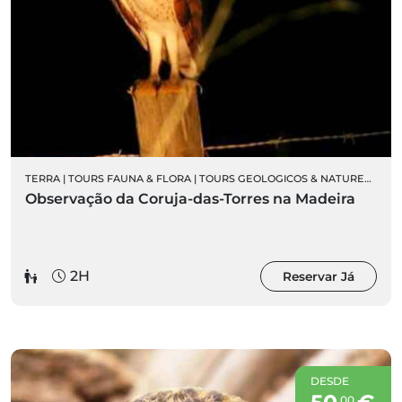
TERRA
|
TOURS FAUNA & FLORA
|
TOURS GEOLOGICOS & NATUREZA
|
OR
Observação da Coruja-das-Torres na Madeira
2H
Reservar Já
DESDE
00