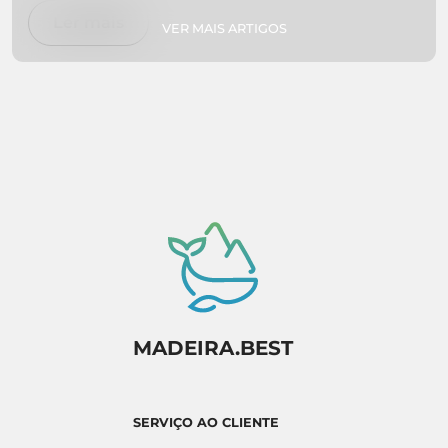
interessado em caminhar, nadar, explorar
Ler mais
VER MAIS ARTIGOS
jardins botânicos ou simplesmente relaxar em
praias isoladas, temos tudo o que precisa. Faça
as malas e prepare-se para experimentar o
paraíso em primeira mão!
MADEIRA.BEST
SERVIÇO AO CLIENTE