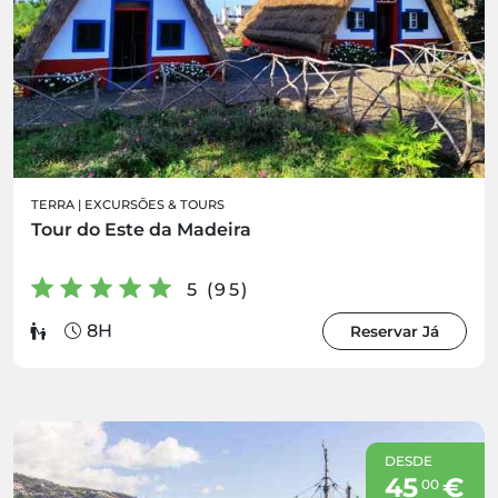
TERRA
|
EXCURSÕES & TOURS
Tour do Este da Madeira
5 (95)
8H
Reservar Já
DESDE
45
€
00