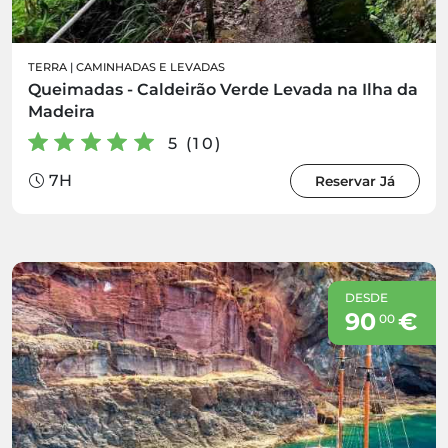
TERRA
|
CAMINHADAS E LEVADAS
Queimadas - Caldeirão Verde Levada na Ilha da
Madeira
5 (10)
7H
Reservar Já
DESDE
90
€
00