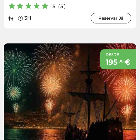
5 (5)
3H
Reservar Já
DESDE
195
€
00