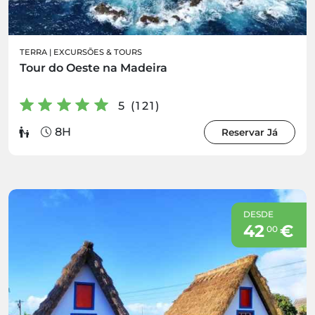
TERRA
|
EXCURSÕES & TOURS
Tour do Oeste na Madeira
5 (121)
8H
Reservar Já
DESDE
42
€
00