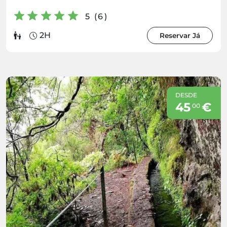
5 (6)
2H
Reservar Já
DESDE
45
€
00