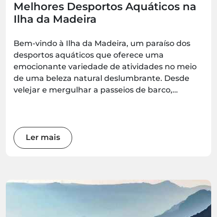
Melhores Desportos Aquáticos na
Ilha da Madeira
Bem-vindo à Ilha da Madeira, um paraíso dos
desportos aquáticos que oferece uma
emocionante variedade de atividades no meio
de uma beleza natural deslumbrante. Desde
velejar e mergulhar a passeios de barco,
observação de baleias, coasteering, caiaque,
stand-up paddle e surf, há uma aventura
esperando por todos os entusiastas da água.
Prepare-se para mergulhar nas maravilhas
Ler mais
desta jóia do Atlântico enquanto exploramos os
melhores desportos aquáticos que a ilha tem
para oferecer.