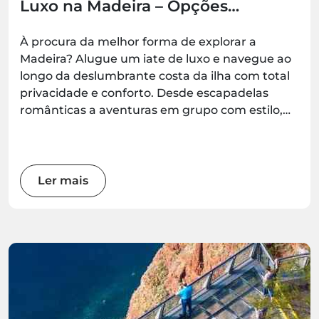
Luxo na Madeira – Opções
Românticas, em Família e para
Grupos
À procura da melhor forma de explorar a
Madeira? Alugue um iate de luxo e navegue ao
longo da deslumbrante costa da ilha com total
privacidade e conforto. Desde escapadelas
românticas a aventuras em grupo com estilo,
estas experiências de iate garantem momentos
inesquecíveis no mar — disponíveis para reserva
na Madeira.Best.
Ler mais