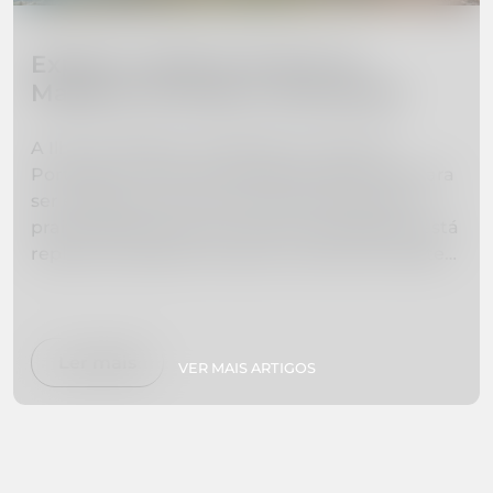
Explore a beleza da Ilha da
Madeira: 10 locais a não perder
A Ilha da Madeira, localizada na costa de
Portugal, é uma joia escondida esperando para
ser explorada. De montanhas imponentes a
praias deslumbrantes, esta ilha paradisíaca está
repleta de belezas naturais e aventuras. Neste
guia, selecionamos uma lista dos 10 lugares de
visita obrigatória na Ilha da Madeira para ajudá-
lo a planear as férias dos seus sonhos. Se está
interessado em caminhar, nadar, explorar
Ler mais
VER MAIS ARTIGOS
jardins botânicos ou simplesmente relaxar em
praias isoladas, temos tudo o que precisa. Faça
as malas e prepare-se para experimentar o
paraíso em primeira mão!