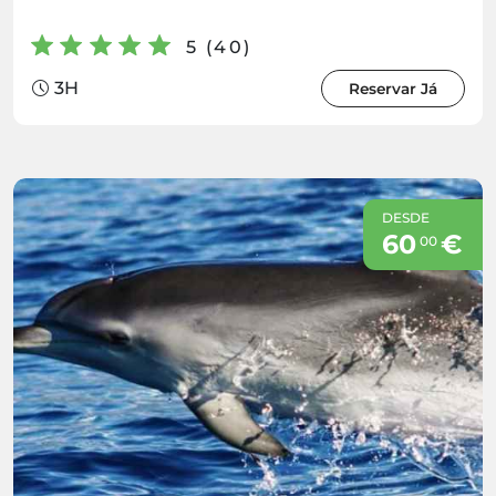
5 (40)
3H
Reservar Já
DESDE
60
€
00