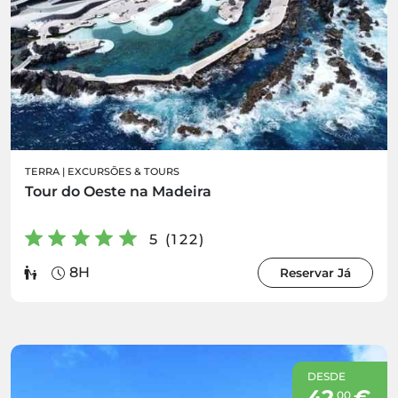
TERRA
|
EXCURSÕES & TOURS
Tour do Oeste na Madeira
5 (122)
8H
Reservar Já
DESDE
42
€
00