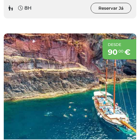
8H
Reservar Já
DESDE
90
€
00