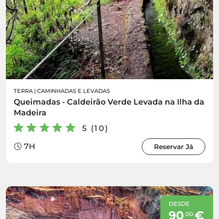
TERRA
|
CAMINHADAS E LEVADAS
Queimadas - Caldeirão Verde Levada na Ilha da
Madeira
5 (10)
7H
Reservar Já
DESDE
90
€
00