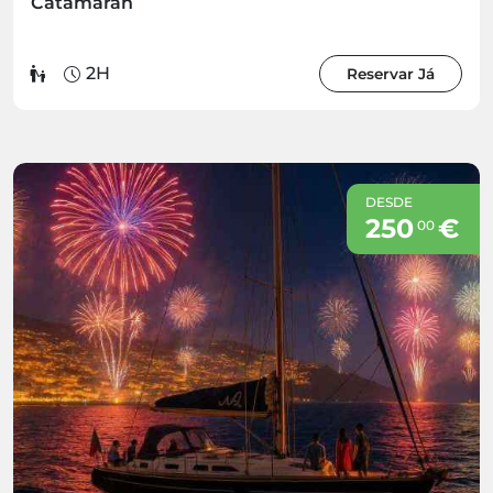
Catamaran
2H
Reservar Já
DESDE
250
€
00