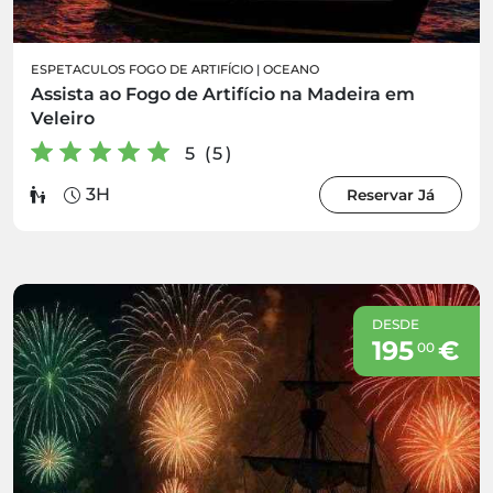
ESPETACULOS FOGO DE ARTIFÍCIO
|
OCEANO
Assista ao Fogo de Artifício na Madeira em
Veleiro
5 (5)
3H
Reservar Já
DESDE
195
€
00