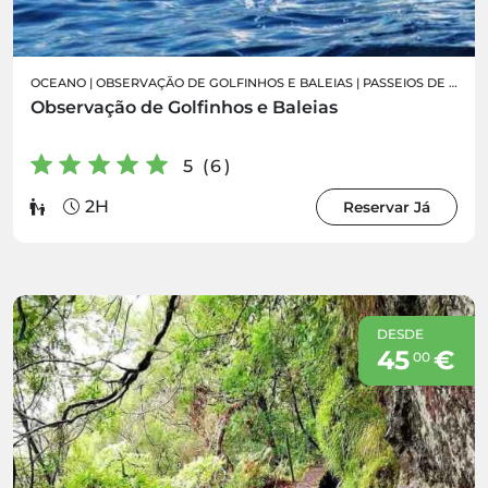
OCEANO
|
OBSERVAÇÃO DE GOLFINHOS E BALEIAS
|
PASSEIOS DE BARCO
Observação de Golfinhos e Baleias
5 (6)
2H
Reservar Já
DESDE
45
€
00