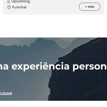
Upcoming
+ Info
Funchal
a experiência person
JUDAR