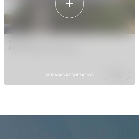
CAMINHADAS
PR1.2 Vereda do Pico Ruivo
VER MAIS RESULTADOS
+ Info