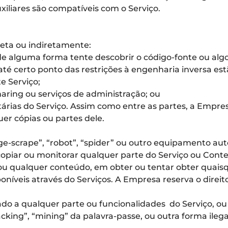
iliares são compatíveis com o Serviço.
reta ou indiretamente:
 de alguma forma tente descobrir o código-fonte ou al
até certo ponto das restrições à engenharia inversa estão
e Serviço;
sharing ou serviços de administração; ou
tárias do Serviço. Assim como entre as partes, a Empres
uer cópias ou partes dele.
“page-scrape”, “robot”, “spider” ou outro equipamento 
copiar ou monitorar qualquer parte do Serviço ou Conte
ou qualquer conteúdo, em obter ou tentar obter quais
veis através do Serviços. A Empresa reserva o direito 
ado a qualquer parte ou funcionalidades do Serviço, ou
cking”, “mining” da palavra-passe, ou outra forma ilega