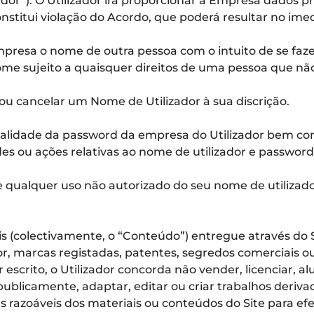
or”). O Utilizador irá proporcionar à Empresa dados pr
stitui violação do Acordo, que poderá resultar no imed
empresa o nome de outra pessoa com o intuito de se faze
ome sujeito a quaisquer direitos de uma pessoa que não 
 ou cancelar um Nome de Utilizador à sua discrição.
cialidade da password da empresa do Utilizador bem c
s ou ações relativas ao nome de utilizador e password 
e qualquer uso não autorizado do seu nome de utilizado
s (colectivamente, o “Conteúdo”) entregue através do 
r, marcas registadas, patentes, segredos comerciais ou 
rito, o Utilizador concorda não vender, licenciar, aluga
publicamente, adaptar, editar ou criar trabalhos deriva
azoáveis dos materiais ou conteúdos do Site para efei