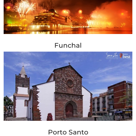
+ Info »»
Funchal
+ Info »»
Porto Santo