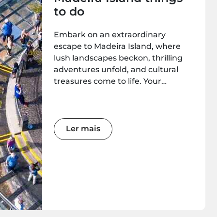
to do
Embark on an extraordinary
escape to Madeira Island, where
lush landscapes beckon, thrilling
adventures unfold, and cultural
treasures come to life. Your
unforgettable journey begins here!
Ler mais