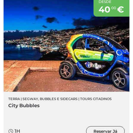
DESDE
40
€
00
TERRA
|
SEGWAY, BUBBLES E SIDECARS
|
TOURS CITADINOS
City Bubbles
1H
Reservar Já