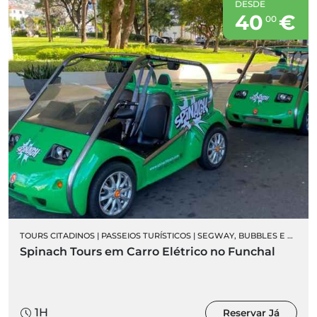
DESDE
40
€
00
TOURS CITADINOS
|
PASSEIOS TURÍSTICOS
|
SEGWAY, BUBBLES E SIDECARS
Spinach Tours em Carro Elétrico no Funchal
1H
Reservar Já