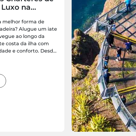
 Luxo na
 – Opções
a melhor forma de
cas, em
Madeira? Alugue um iate
 e para Grupos
avegue ao longo da
e costa da ilha com
idade e conforto. Desde
 românticas a
m grupo com estilo,
ências de iate
omentos inesquecíveis
sponíveis para reserva
Best.