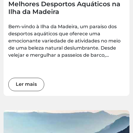
Melhores Desportos Aquáticos na
Ilha da Madeira
Bem-vindo à Ilha da Madeira, um paraíso dos
desportos aquáticos que oferece uma
emocionante variedade de atividades no meio
de uma beleza natural deslumbrante. Desde
velejar e mergulhar a passeios de barco,
observação de baleias, coasteering, caiaque,
stand-up paddle e surf, há uma aventura
esperando por todos os entusiastas da água.
Prepare-se para mergulhar nas maravilhas
Ler mais
desta jóia do Atlântico enquanto exploramos os
melhores desportos aquáticos que a ilha tem
para oferecer.