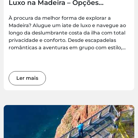
Luxo na Madeira – Opções
Românticas, em Família e para
Grupos
À procura da melhor forma de explorar a
Madeira? Alugue um iate de luxo e navegue ao
longo da deslumbrante costa da ilha com total
privacidade e conforto. Desde escapadelas
românticas a aventuras em grupo com estilo,
estas experiências de iate garantem momentos
inesquecíveis no mar — disponíveis para reserva
na Madeira.Best.
Ler mais