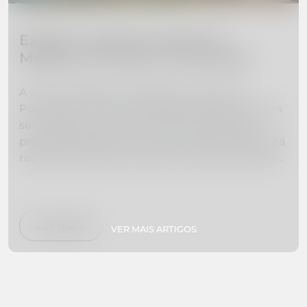
Explore a beleza da Ilha da
Madeira: 10 locais a não perder
A Ilha da Madeira, localizada na costa de
Portugal, é uma joia escondida esperando para
ser explorada. De montanhas imponentes a
praias deslumbrantes, esta ilha paradisíaca está
repleta de belezas naturais e aventuras. Neste
guia, selecionamos uma lista dos 10 lugares de
visita obrigatória na Ilha da Madeira para ajudá-
lo a planear as férias dos seus sonhos. Se está
interessado em caminhar, nadar, explorar
Ler mais
VER MAIS ARTIGOS
jardins botânicos ou simplesmente relaxar em
praias isoladas, temos tudo o que precisa. Faça
as malas e prepare-se para experimentar o
paraíso em primeira mão!