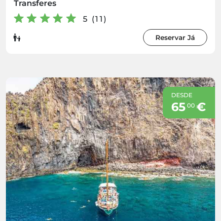
Transferes
5 (11)
Reservar Já
DESDE
65
€
00