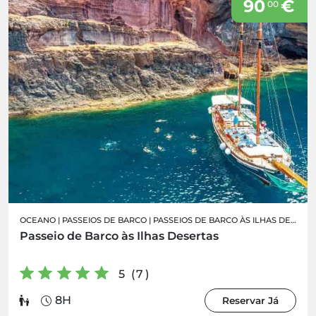
90
€
00
OCEANO
|
PASSEIOS DE BARCO
|
PASSEIOS DE BARCO ÀS ILHAS DESERTAS
Passeio de Barco às Ilhas Desertas
5 (7)
8H
Reservar Já