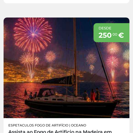
DESDE
250
€
00
ESPETACULOS FOGO DE ARTIFÍCIO
|
OCEANO
Assista ao Fogo de Artifício na Madeira em