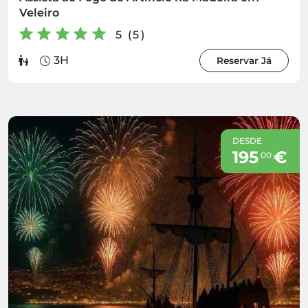
Veleiro
5 (5)
3H
Reservar Já
DESDE
195
€
00