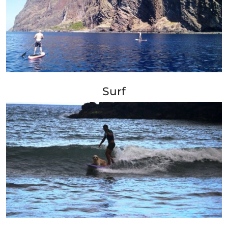
+ Info »»
Surf
+ Info »»