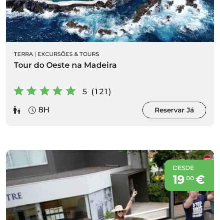
TERRA
|
EXCURSÕES & TOURS
Tour do Oeste na Madeira
5 (121)
8H
Reservar Já
DESDE
19
€
00