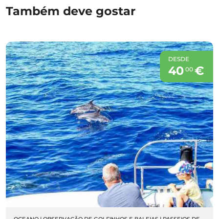
Também deve gostar
DESDE
40
€
00