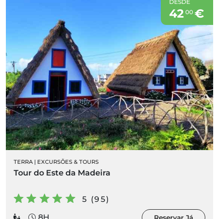
DESDE
42
€
00
TERRA
|
EXCURSÕES & TOURS
Tour do Este da Madeira
5 (95)
8H
Reservar Já