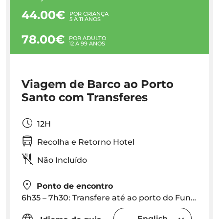
44.00€
POR CRIANÇA
5 A 11 ANOS
78.00€
POR ADULTO
12 A 99 ANOS
Viagem de Barco ao Porto
Santo com Transferes
12H
Recolha e Retorno Hotel
Não Incluído
Ponto de encontro
6h35 – 7h30: Transfere até ao porto do Funchal. Favor contatar o fornecedor para hora exta de pick up no seu hotel
English