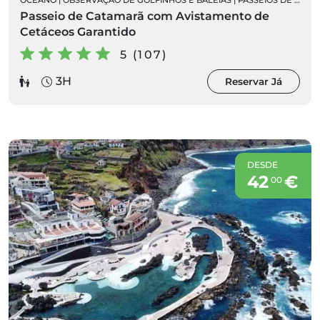
OCEANO
|
OBSERVAÇÃO DE GOLFINHOS E BALEIAS
|
PASSEIOS DE BARCO
Passeio de Catamarã com Avistamento de
Cetáceos Garantido
5 (107)
3H
Reservar Já
DESDE
42
€
00