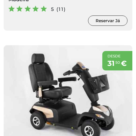
5 (11)
Reservar Já
DESDE
31
€
50