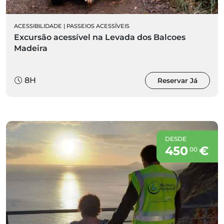
ACESSIBILIDADE
|
PASSEIOS ACESSÍVEIS
Excursão acessível na Levada dos Balcoes
Madeira
8H
Reservar Já
DESDE
450
€
00