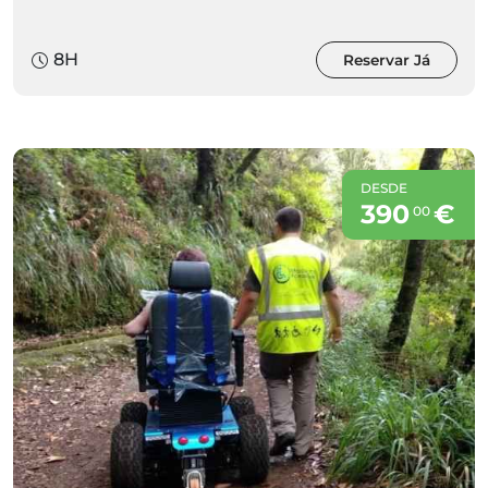
8H
Reservar Já
DESDE
390
€
00