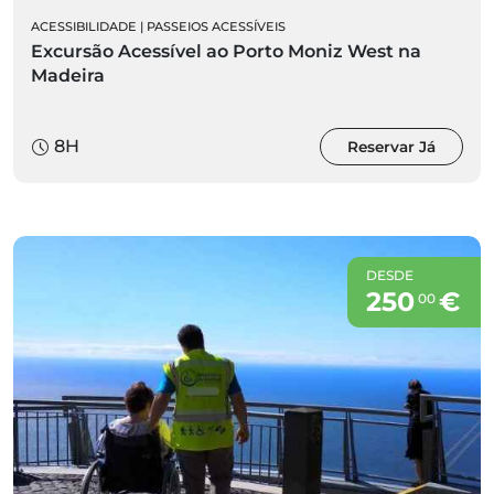
ACESSIBILIDADE
|
PASSEIOS ACESSÍVEIS
Excursão Acessível ao Porto Moniz West na
Madeira
8H
Reservar Já
DESDE
250
€
00