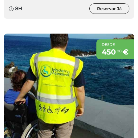
8H
Reservar Já
DESDE
450
€
00