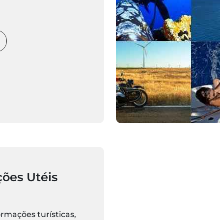
recisa saber sobre o
ira está aqui. Prepare-
brir ao vivo
ões Utéis