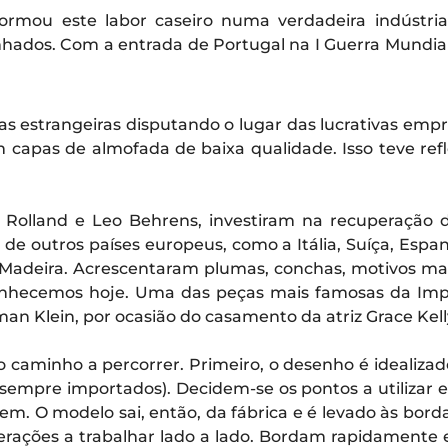
rmou este labor caseiro numa verdadeira indústria 
ados. Com a entrada de Portugal na I Guerra Mundial,
as estrangeiras disputando o lugar das lucrativas emp
capas de almofada de baixa qualidade. Isso teve re
 Rolland e Leo Behrens, investiram na recuperação 
 de outros países europeus, como a Itália, Suíça, Esp
Madeira. Acrescentaram plumas, conchas, motivos mari
onhecemos hoje. Uma das peças mais famosas da Impe
an Klein, por ocasião do casamento da atriz Grace Kell
 caminho a percorrer. Primeiro, o desenho é idealizado.
sempre importados). Decidem-se os pontos a utilizar e
. O modelo sai, então, da fábrica e é levado às borda
erações a trabalhar lado a lado. Bordam rapidamente e