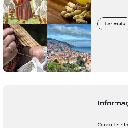
Tudo o que p
destino Made
se para desco
Ler mais
Informaç
Consulte informações turísticas,