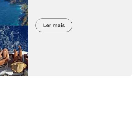
sua natureza rara, cenários
majestosos e paisagens
espetaculares.
Ler mais