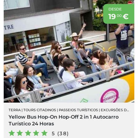
DESDE
19
€
00
TERRA
|
TOURS CITADINOS
|
PASSEIOS TURÍSTICOS
|
EXCURSÕES DE AUTOCARRO
Yellow Bus Hop-On Hop-Off 2 in 1 Autocarro
Turístico 24 Horas
5 (38)