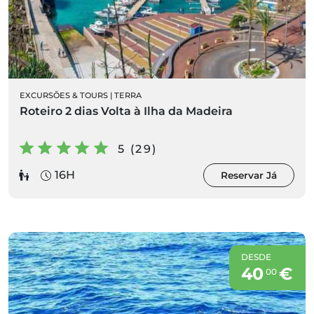
EXCURSÕES & TOURS
|
TERRA
Roteiro 2 dias Volta à Ilha da Madeira
5 (29)
16H
Reservar Já
DESDE
40
€
00