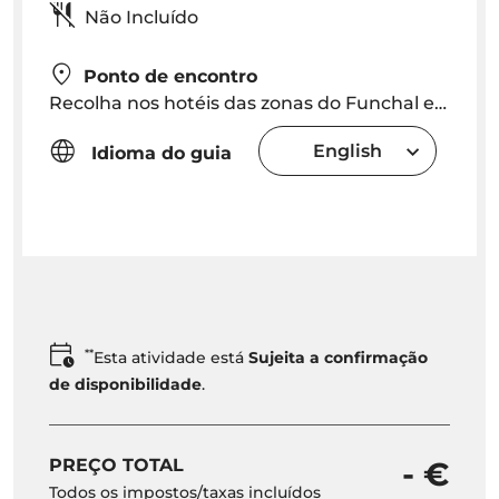
Não Incluído
Ponto de encontro
Recolha nos hotéis das zonas do Funchal e do Caniço. O horário de recolha será combinado dependendo da localização
English
Idioma do guia
**
Esta atividade está
Sujeita a confirmação
de disponibilidade
.
PREÇO TOTAL
- €
Todos os impostos/taxas incluídos