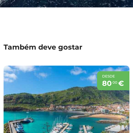
Também deve gostar
DESDE
80
€
00