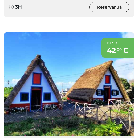
3H
Reservar Já
DESDE
42
€
00