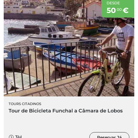
DESDE
50
€
00
TOURS CITADINOS
Tour de Bicicleta Funchal a Câmara de Lobos
3H
Reservar Já