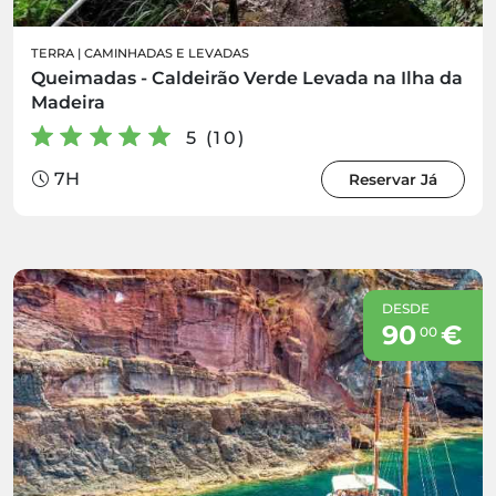
TERRA
|
CAMINHADAS E LEVADAS
Queimadas - Caldeirão Verde Levada na Ilha da
Madeira
5 (10)
7H
Reservar Já
DESDE
90
€
00