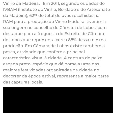
Vinho da Madeira. Em 2011, segundo os dados do
IVBAM (Instituto do Vinho, Bordado e do Artesanato
da Madeira), 62% do total de uvas recolhidas na
RAM para a produção do Vinho Madeira, tiveram a
sua origem no concelho de Câmara de Lobos, com
destaque para a freguesia do Estreito de Câmara
de Lobos que representa cerca 88% dessa mesma
produção. Em Câmara de Lobos existe também a
pesca, atividade que confere a principal
característica visual à cidade. A captura do peixe
espada preto, espécie que dá nome a uma das
maiores festividades organizadas na cidade no
decorrer da época estival, representa a maior parte
das capturas locais.