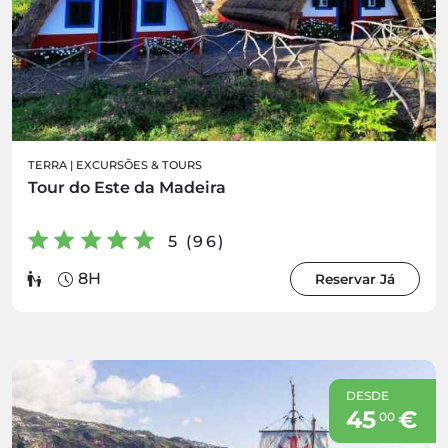
TERRA
|
EXCURSÕES & TOURS
Tour do Este da Madeira
5 (96)
8H
Reservar Já
DESDE
45
€
00