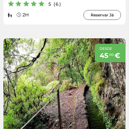
5 (6)
2H
Reservar Já
DESDE
45
€
00