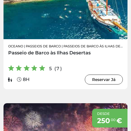
OCEANO
|
PASSEIOS DE BARCO
|
PASSEIOS DE BARCO ÀS ILHAS DESERTAS
Passeio de Barco às Ilhas Desertas
5 (7)
8H
Reservar Já
DESDE
250
€
00