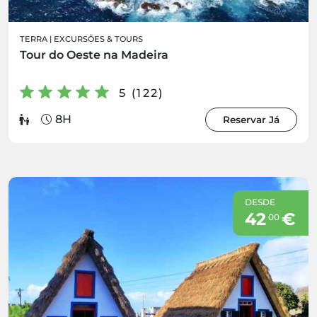
TERRA
|
EXCURSÕES & TOURS
Tour do Oeste na Madeira
5 (122)
8H
Reservar Já
DESDE
42
€
00