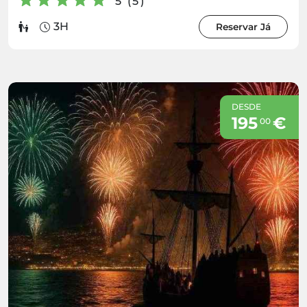
5 (5)
3H
Reservar Já
DESDE
195
€
00