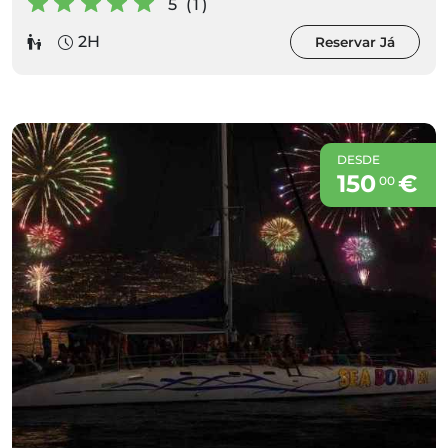
5 (1)
2H
Reservar Já
DESDE
150
€
00