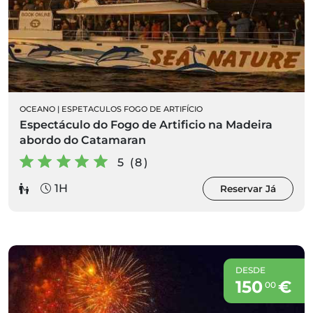
OCEANO
|
ESPETACULOS FOGO DE ARTIFÍCIO
Espectáculo do Fogo de Artificio na Madeira
abordo do Catamaran
5 (8)
1H
Reservar Já
DESDE
150
€
00