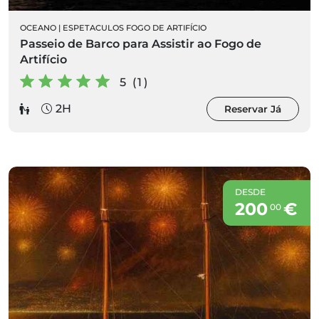
OCEANO
|
ESPETACULOS FOGO DE ARTIFÍCIO
Passeio de Barco para Assistir ao Fogo de
Artifício
5 (1)
2H
Reservar Já
DESDE
200
€
00